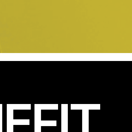
EFIT
.