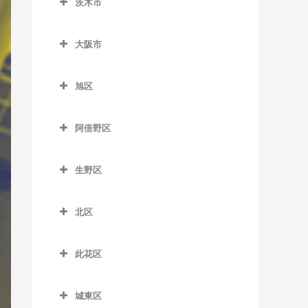
茨木市
泉佐野駅のバイオリン教室
北信太駅のバイオリン教室
松ノ浜駅のバイオリン教室
茨木市のバイオリン教室
井原里駅のバイオリン教室
信太山駅のバイオリン教室
大阪市
茨木駅のバイオリン教室
鶴原駅のバイオリン教室
大阪市のバイオリン教室
茨木市駅のバイオリン教室
旭区
長滝駅のバイオリン教室
宇野辺駅のバイオリン教室
旭区のバイオリン教室
羽倉崎駅のバイオリン教室
阿倍野区
彩都西駅のバイオリン教室
清水駅のバイオリン教室
東佐野駅のバイオリン教室
阿倍野区のバイオリン教室
沢良宜駅のバイオリン教室
城北公園通駅のバイオリン
生野区
日根野駅のバイオリン教室
阿倍野駅のバイオリン教室
教室
総持寺駅のバイオリン教室
生野区のバイオリン教室
りんくうタウン駅のバイオ
阿倍野停留場のバイオリン
新森古市駅のバイオリン教
北区
豊川駅のバイオリン教室
南田辺駅のバイオリン教室
リン教室
教室
室
北区のバイオリン教室
阪大病院前駅のバイオリン
今里駅のバイオリン教室
大阪阿部野橋駅のバイオリ
関目高殿駅のバイオリン教
此花区
梅田駅のバイオリン教室
教室
ン教室
室
北巽駅のバイオリン教室
此花区のバイオリン教室
扇町駅のバイオリン教室
南茨木駅のバイオリン教室
北畠停留場のバイオリン教
城東区
千林駅のバイオリン教室
小路駅のバイオリン教室
安治川口駅のバイオリン教