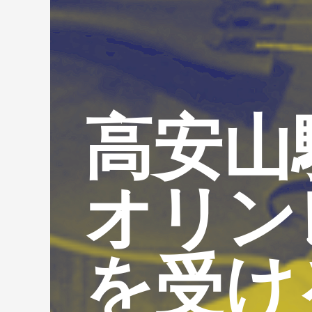
高安山
オリン
を受け