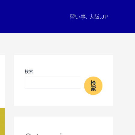
習い事. 大阪.JP
検索
検
索