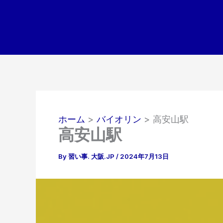
内
容
を
ス
キ
ッ
プ
ホーム
バイオリン
高安山駅
高安山駅
By
習い事. 大阪.JP
/
2024年7月13日