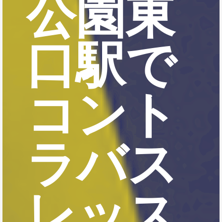
公園東
口駅で
コント
ラバス
レッス