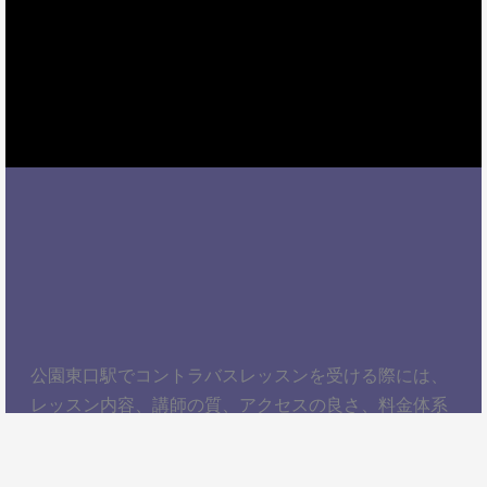
公園東口駅でコントラバスレッスンを受ける際には、
レッスン内容、講師の質、アクセスの良さ、料金体系
などを総合的に考慮することが大切です。自分にぴっ
たりのスクールを見つけて、楽しくコントラバスを学