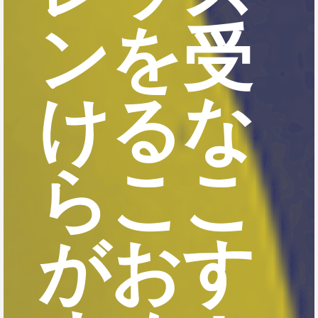
ンを受
けるな
らここ
がおす