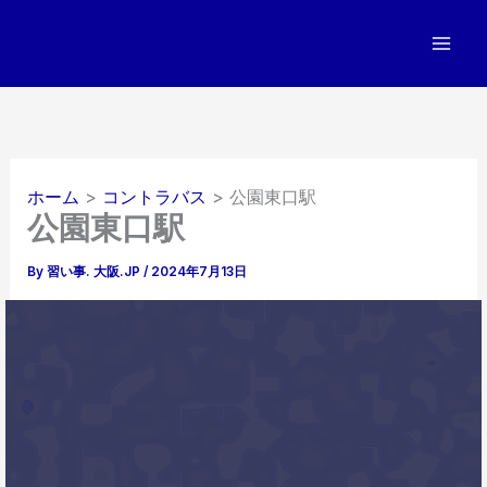
内
容
を
ス
キ
ッ
プ
ホーム
コントラバス
公園東口駅
公園東口駅
By
習い事. 大阪.JP
/
2024年7月13日