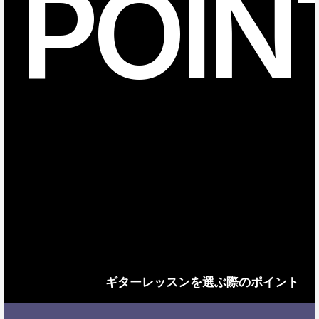
POIN
ギターレッスンを選ぶ際のポイント