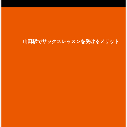
山田駅でサックスレッスンを受けるメリット