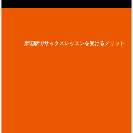
岸辺駅でサックスレッスンを受けるメリット