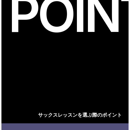
POIN
サックスレッスンを選ぶ際のポイント