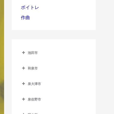
ボイトレ
作曲
池田市
池田市
和泉市
池田市のボイトレ教室
和泉市のボイトレ教室
泉大津市
池田駅のボイトレ教室
和泉中央駅のボイトレ教室
泉大津市のボイトレ教室
石橋阪大前駅のボイトレ教
和泉府中駅のボイトレ教室
泉佐野市
泉大津駅のボイトレ教室
室
北信太駅のボイトレ教室
泉佐野市のボイトレ教室
北助松駅のボイトレ教室