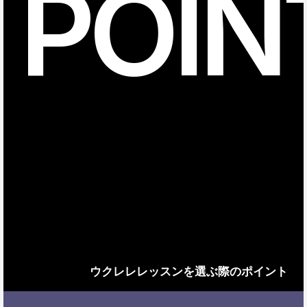
POIN
ウクレレレッスンを選ぶ際のポイント