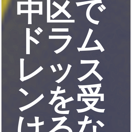
中区で
ドラム
レッス
ンを受
けるな