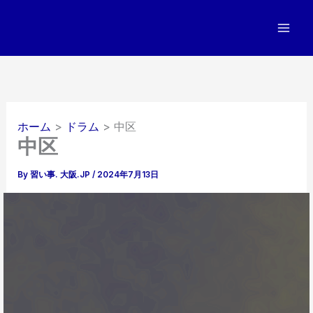
内
容
を
ス
キ
ッ
プ
ホーム
ドラム
中区
中区
By
習い事. 大阪.JP
/
2024年7月13日