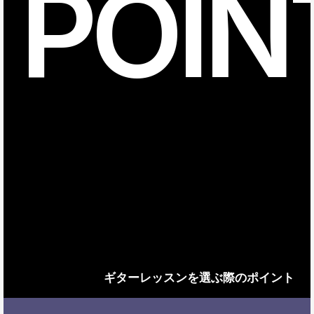
POIN
ギターレッスンを選ぶ際のポイント