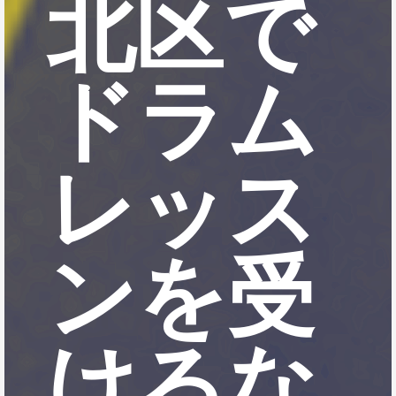
北区で
ドラム
レッス
ンを受
けるな