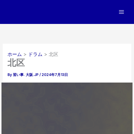
内
容
を
ス
キ
ッ
プ
ホーム
ドラム
北区
北区
By
習い事. 大阪.JP
/
2024年7月13日