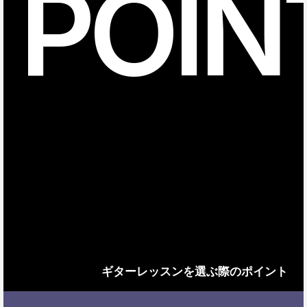
POIN
ギターレッスンを選ぶ際のポイント