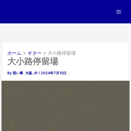
内
容
を
ス
キ
ッ
プ
ホーム
ギター
大小路停留場
大小路停留場
By
習い事. 大阪.JP
/
2024年7月13日