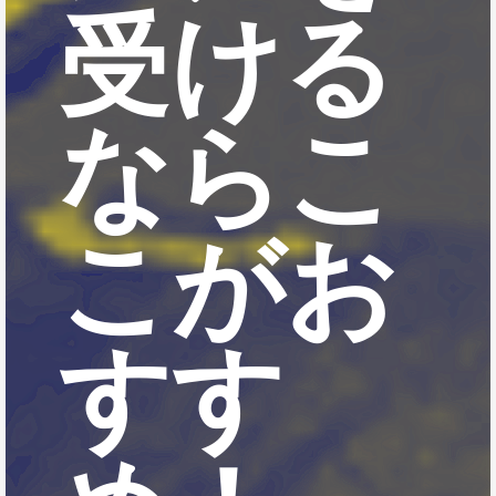
受ける
ならこ
こがお
すす