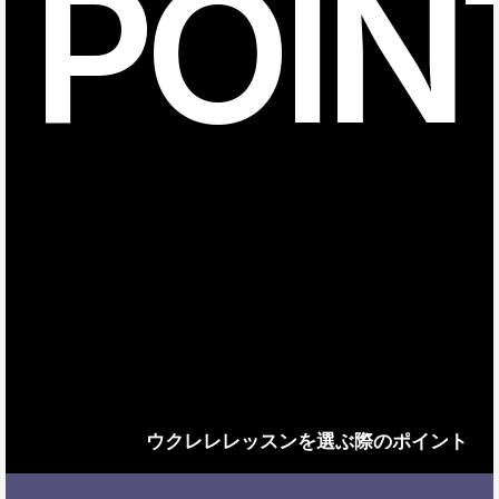
POIN
ウクレレレッスンを選ぶ際のポイント