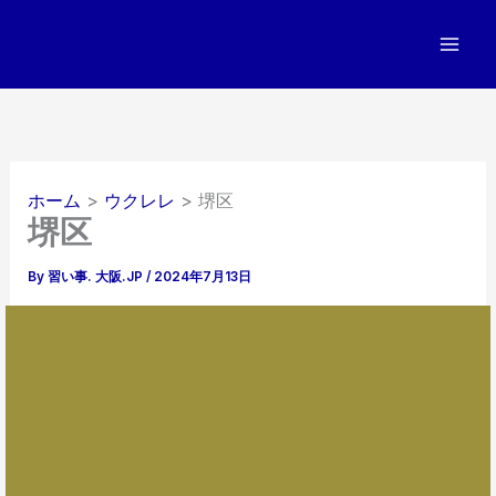
内
容
を
ス
キ
ッ
プ
ホーム
ウクレレ
堺区
堺区
By
習い事. 大阪.JP
/
2024年7月13日