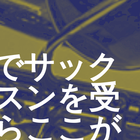
でサック
スンを受
らここが