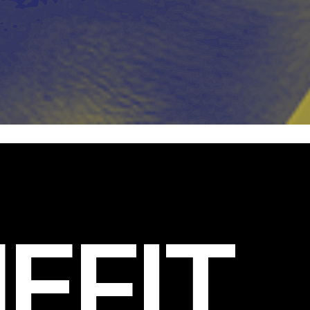
EFIT
.