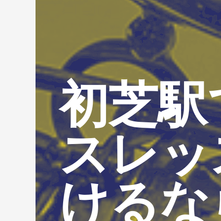
初芝駅
スレッ
けるな