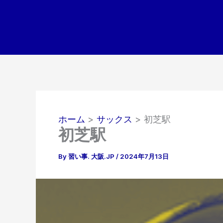
内
容
を
ス
キ
ッ
プ
ホーム
サックス
初芝駅
初芝駅
By
習い事. 大阪.JP
/
2024年7月13日