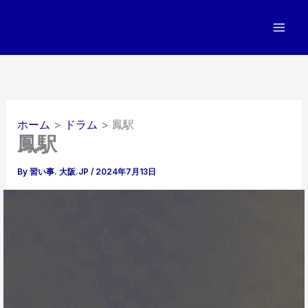
内
容
を
ス
キ
ッ
プ
ホーム
ドラム
鳳駅
鳳駅
By
習い事. 大阪.JP
/
2024年7月13日