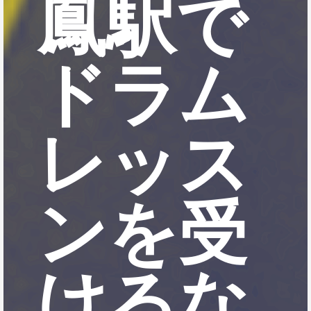
鳳駅で
ドラム
レッス
ンを受
けるな