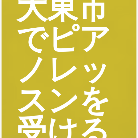
大東市
でピア
ノレッ
スンを
受ける