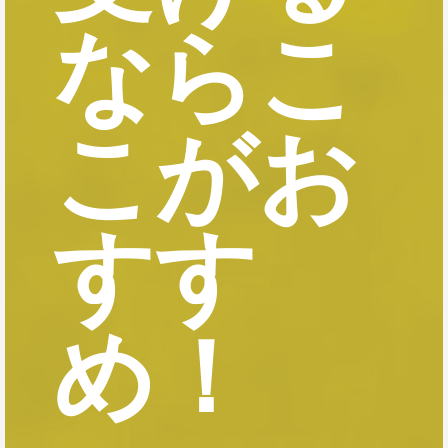
ならこ
こがお
すす
め！