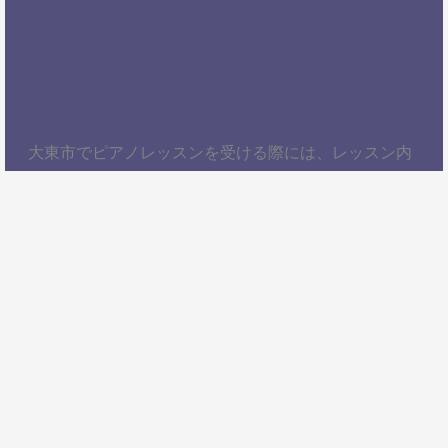
大東市でピアノレッスンを受ける際には、レッスン内
容、講師の質、アクセスの良さ、料金体系などを総合
的に考慮することが大切です。自分にぴったりのスク
ールを見つけて、楽しくピアノを学びましょう！以
上、大東市でピアノレッスンを受けるための情報をお
届けしました。ぜひ参考にして、自分に合ったピアノ
スクールを見つけてください。