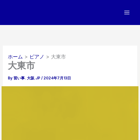
内
容
を
ス
キ
ッ
プ
ホーム
ピアノ
大東市
大東市
By
習い事. 大阪.JP
/
2024年7月13日