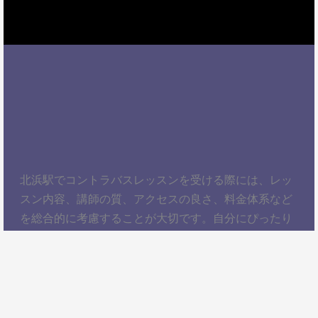
北浜駅でコントラバスレッスンを受ける際には、レッ
スン内容、講師の質、アクセスの良さ、料金体系など
を総合的に考慮することが大切です。自分にぴったり
のスクールを見つけて、楽しくコントラバスを学びま
しょう！以上、北浜駅でコントラバスレッスンを受け
るための情報をお届けしました。ぜひ参考にして、自
分に合ったコントラバススクールを見つけてくださ
い。