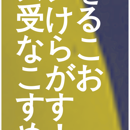
受ける
ならこ
こがお
すす