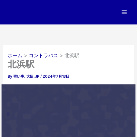
内
容
を
ス
キ
ッ
プ
ホーム
コントラバス
北浜駅
北浜駅
By
習い事. 大阪.JP
/
2024年7月13日