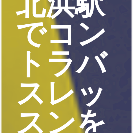
北浜駅
でコン
トラバ
スレッ
スンを