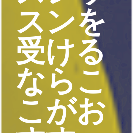
スンを
受ける
ならこ
こがお