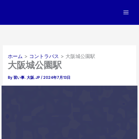
内
容
を
ス
キ
ッ
プ
ホーム
コントラバス
大阪城公園駅
大阪城公園駅
By
習い事. 大阪.JP
/
2024年7月13日