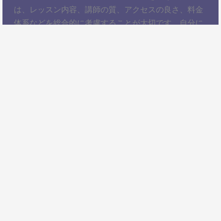
は、レッスン内容、講師の質、アクセスの良さ、料金
体系などを総合的に考慮することが大切です。自分に
ぴったりのスクールを見つけて、楽しくコントラバス
を学びましょう！以上、大阪城公園駅でコントラバス
レッスンを受けるための情報をお届けしました。ぜひ
参考にして、自分に合ったコントラバススクールを見
つけてください。