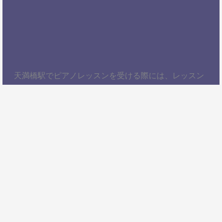
天満橋駅でピアノレッスンを受ける際には、レッスン
内容、講師の質、アクセスの良さ、料金体系などを総
合的に考慮することが大切です。自分にぴったりのス
クールを見つけて、楽しくピアノを学びましょう！以
上、天満橋駅でピアノレッスンを受けるための情報を
お届けしました。ぜひ参考にして、自分に合ったピア
ノスクールを見つけてください。