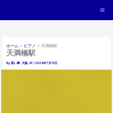
内
容
を
ス
キ
ッ
プ
ホーム
ピアノ
天満橋駅
天満橋駅
By
習い事. 大阪.JP
/
2024年7月13日