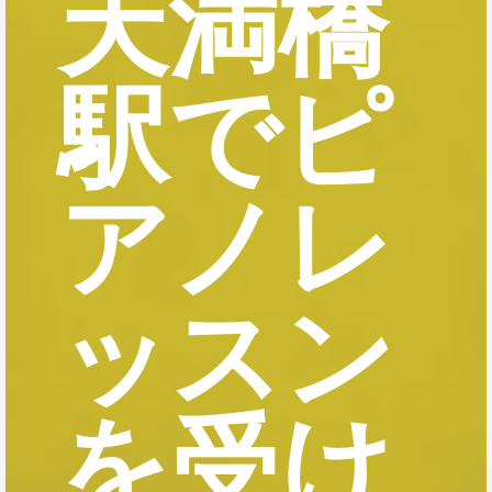
天満橋
駅でピ
アノレ
ッスン
を受け