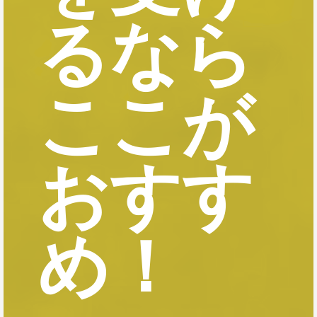
るなら
ここが
おすす
め！