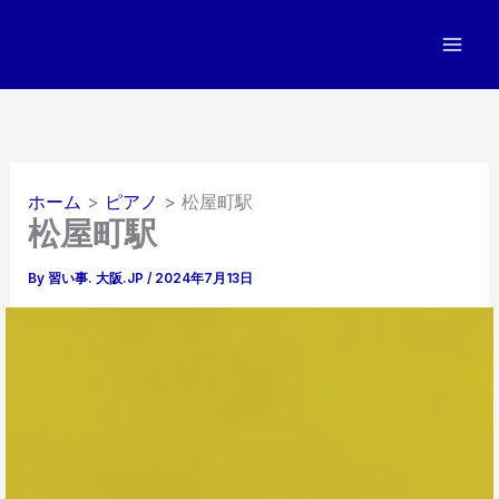
内
容
を
ス
キ
ッ
プ
ホーム
ピアノ
松屋町駅
松屋町駅
By
習い事. 大阪.JP
/
2024年7月13日