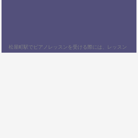
松屋町駅でピアノレッスンを受ける際には、レッスン
内容、講師の質、アクセスの良さ、料金体系などを総
合的に考慮することが大切です。自分にぴったりのス
クールを見つけて、楽しくピアノを学びましょう！以
上、松屋町駅でピアノレッスンを受けるための情報を
お届けしました。ぜひ参考にして、自分に合ったピア
ノスクールを見つけてください。