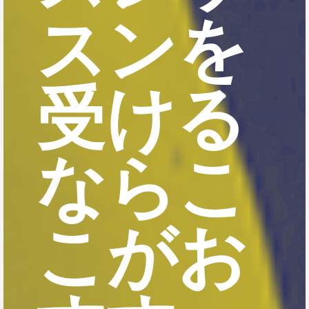
スンを
受ける
ならこ
こがお