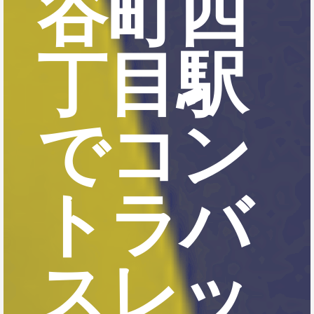
谷町四
丁目駅
でコン
トラバ
スレッ