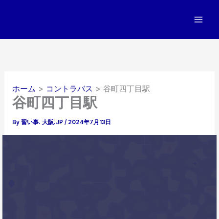
内
容
を
ス
キ
ッ
プ
ホーム
コントラバス
谷町四丁目駅
谷町四丁目駅
By
習い事. 大阪.JP
/
2024年7月13日