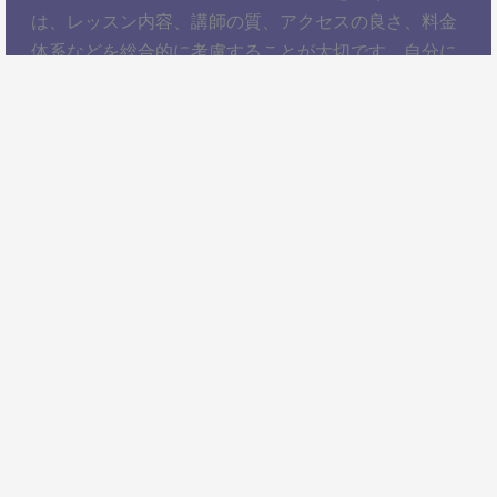
は、レッスン内容、講師の質、アクセスの良さ、料金
体系などを総合的に考慮することが大切です。自分に
ぴったりのスクールを見つけて、楽しくコントラバス
を学びましょう！以上、谷町四丁目駅でコントラバス
レッスンを受けるための情報をお届けしました。ぜひ
参考にして、自分に合ったコントラバススクールを見
つけてください。