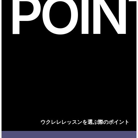
POIN
ウクレレレッスンを選ぶ際のポイント