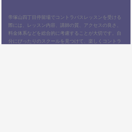
帝塚山四丁目停留場でコントラバスレッスンを受ける
際には、レッスン内容、講師の質、アクセスの良さ、
料金体系などを総合的に考慮することが大切です。自
分にぴったりのスクールを見つけて、楽しくコントラ
バスを学びましょう！以上、帝塚山四丁目停留場でコ
ントラバスレッスンを受けるための情報をお届けしま
した。ぜひ参考にして、自分に合ったコントラバスス
クールを見つけてください。