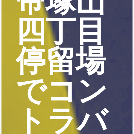
帝塚山
四丁目
停留場
でコン
トラバ