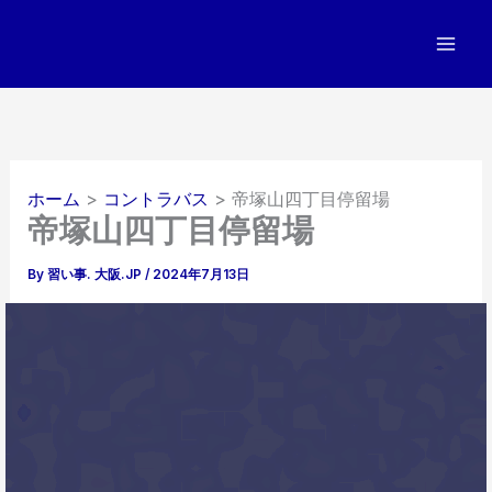
内
容
を
ス
キ
ッ
プ
ホーム
コントラバス
帝塚山四丁目停留場
帝塚山四丁目停留場
By
習い事. 大阪.JP
/
2024年7月13日