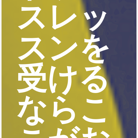
スレッ
スンを
受ける
ならこ