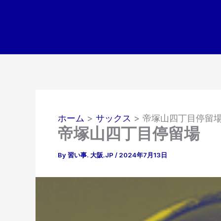
内
容
を
ス
キ
ッ
プ
ホーム
サックス
帝塚山四丁目停留
帝塚山四丁目停留場
By
習い事. 大阪.JP
/
2024年7月13日