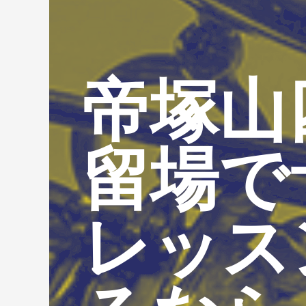
帝塚山
留場で
レッス