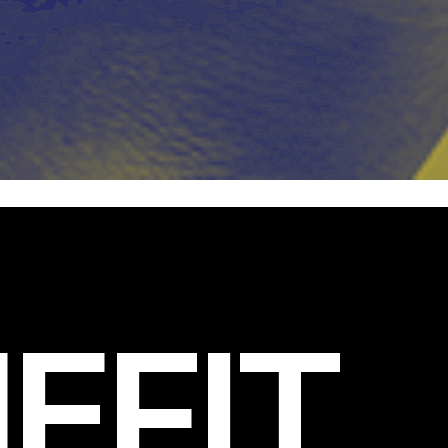
EFIT
.