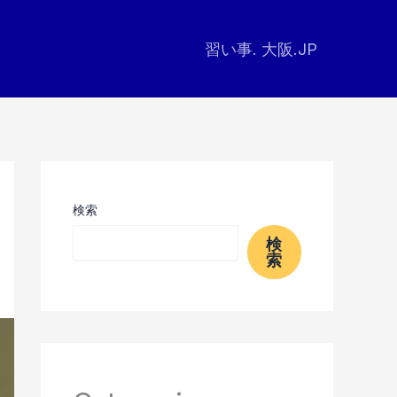
習い事. 大阪.JP
検索
検
索