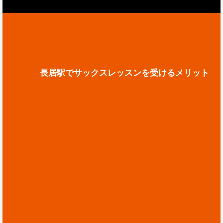
長居駅でサックスレッスンを受けるメリット