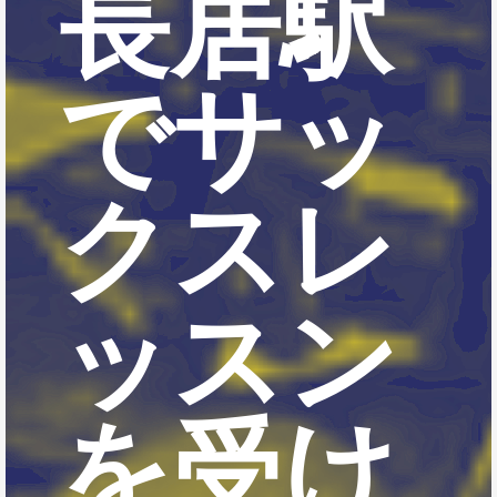
長居駅
でサッ
クスレ
ッスン
を受け