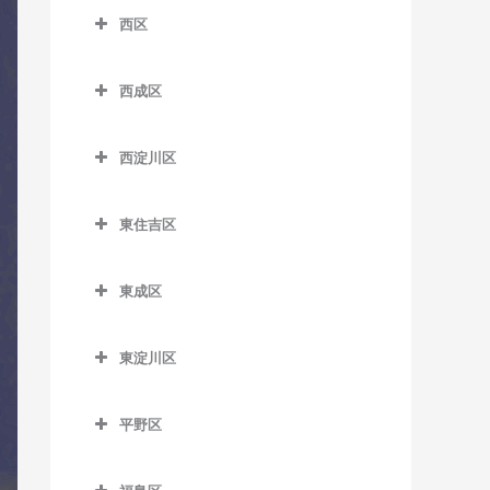
南港口駅のドラム教室
松虫停留場のドラム教室
四天王寺前夕陽ケ丘駅のド
西区
芦原町駅のドラム教室
西梅田駅のドラム教室
沢ノ町駅のドラム教室
近鉄日本橋駅のドラム教室
ラム教室
南港東駅のドラム教室
西区のドラム教室
芦原橋駅のドラム教室
東梅田駅のドラム教室
杉本町駅のドラム教室
堺筋本町駅のドラム教室
谷町九丁目駅のドラム教室
平林駅のドラム教室
西成区
阿波座駅のドラム教室
今宮駅のドラム教室
西成区のドラム教室
南森町駅のドラム教室
住吉停留場のドラム教室
心斎橋駅のドラム教室
玉造駅のドラム教室
フェリーターミナル駅のド
九条駅のドラム教室
西淀川区
ラム教室
今宮戎駅のドラム教室
今池停留場のドラム教室
渡辺橋駅のドラム教室
住吉大社駅のドラム教室
谷町四丁目駅のドラム教室
鶴橋駅のドラム教室
ドーム前駅のドラム教室
西淀川区のドラム教室
ポートタウン西駅のドラム
恵美須町駅のドラム教室
今船停留場のドラム教室
住吉鳥居前停留場のドラム
谷町六丁目駅のドラム教室
寺田町駅のドラム教室
東住吉区
ドーム前千代崎駅のドラム
千船駅のドラム教室
教室
教室
恵美須町停留場のドラム教
岸里駅のドラム教室
東住吉区のドラム教室
天満橋駅のドラム教室
天王寺駅のドラム教室
教室
出来島駅のドラム教室
ポートタウン東駅のドラム
室
住吉東駅のドラム教室
東成区
岸里玉出駅のドラム教室
今川駅のドラム教室
長堀橋駅のドラム教室
桃谷駅のドラム教室
西大橋駅のドラム教室
教室
姫島駅のドラム教室
東成区のドラム教室
桜川駅のドラム教室
帝塚山駅のドラム教室
北天下茶屋停留場のドラム
北田辺駅のドラム教室
難波駅のドラム教室
西長堀駅のドラム教室
細井川停留場のドラム教室
東淀川区
福駅のドラム教室
今里駅のドラム教室
汐見橋駅のドラム教室
教室
帝塚山三丁目停留場のドラ
駒川中野駅のドラム教室
東淀川区のドラム教室
日本橋駅のドラム教室
肥後橋駅のドラム教室
ム教室
御幣島駅のドラム教室
新深江駅のドラム教室
新今宮駅のドラム教室
木津川駅のドラム教室
平野区
田辺駅のドラム教室
相川駅のドラム教室
本町駅のドラム教室
四ツ橋駅のドラム教室
帝塚山四丁目停留場のドラ
深江橋駅のドラム教室
平野区のドラム教室
大国町駅のドラム教室
聖天坂停留場のドラム教室
東部市場前駅のドラム教室
淡路駅のドラム教室
ム教室
松屋町駅のドラム教室