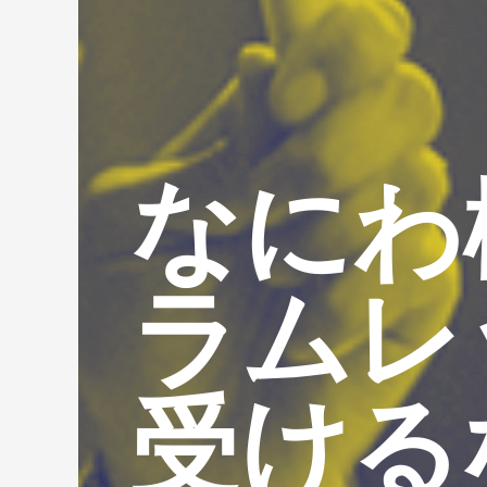
なにわ
ラムレ
受ける