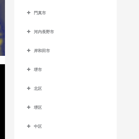
松田町停留場のドラム教室
西中島南方駅のドラム教室
貝塚駅のドラム教室
交野市のドラム教室
大阪教育大前駅のドラム教
門真市
東三国駅のドラム教室
貝塚市役所前駅のドラム教
交野市駅のドラム教室
室
門真市のドラム教室
室
東淀川駅のドラム教室
河内磐船駅のドラム教室
柏原駅のドラム教室
河内長野市
大和田駅のドラム教室
近義の里駅のドラム教室
三国駅のドラム教室
河内森駅のドラム教室
河内長野市のドラム教室
柏原南口駅のドラム教室
門真市駅のドラム教室
清児駅のドラム教室
岸和田市
南方駅のドラム教室
私市駅のドラム教室
天見駅のドラム教室
堅下駅のドラム教室
門真南駅のドラム教室
岸和田市のドラム教室
名越駅のドラム教室
郡津駅のドラム教室
河内長野駅のドラム教室
河内堅上駅のドラム教室
堺市
西三荘駅のドラム教室
和泉大宮駅のドラム教室
二色浜駅のドラム教室
星田駅のドラム教室
汐ノ宮駅のドラム教室
堺市のドラム教室
河内国分駅のドラム教室
古川橋駅のドラム教室
岸和田駅のドラム教室
東貝塚駅のドラム教室
北区
千早口駅のドラム教室
高井田駅のドラム教室
久米田駅のドラム教室
北区のドラム教室
三ヶ山口駅のドラム教室
千代田駅のドラム教室
法善寺駅のドラム教室
堺区
下松駅のドラム教室
北花田駅のドラム教室
水間観音駅のドラム教室
美加の台駅のドラム教室
堺区のドラム教室
蛸地蔵駅のドラム教室
白鷺駅のドラム教室
三ツ松駅のドラム教室
中区
三日市町駅のドラム教室
浅香駅のドラム教室
春木駅のドラム教室
新金岡駅のドラム教室
中区のドラム教室
森駅のドラム教室