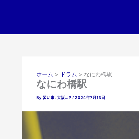
内
容
を
ス
キ
ッ
プ
ホーム
ドラム
なにわ橋駅
なにわ橋駅
By
習い事. 大阪.JP
/
2024年7月13日