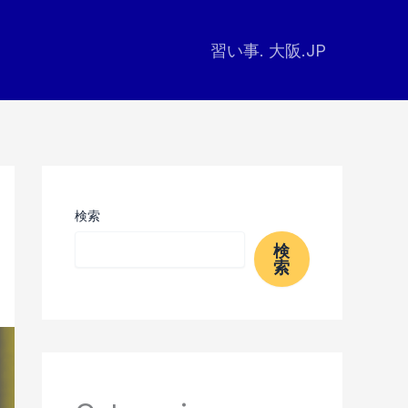
習い事. 大阪.JP
検索
検
索