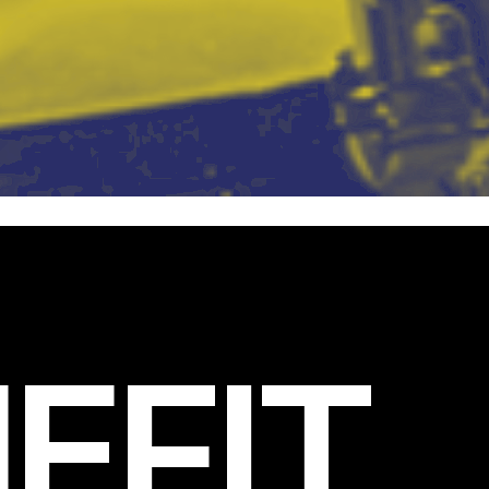
EFIT
.