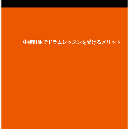
中崎町駅でドラムレッスンを受けるメリット