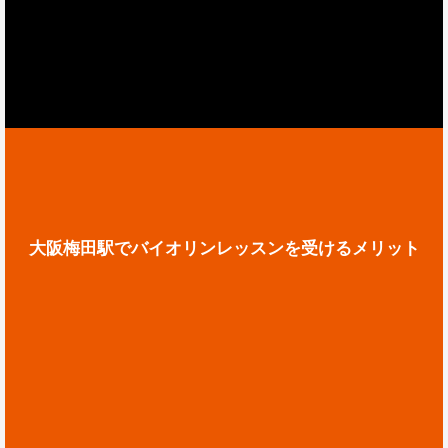
大阪梅田駅でバイオリンレッスンを受けるメリット