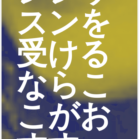
スンを
受ける
ならこ
こがお