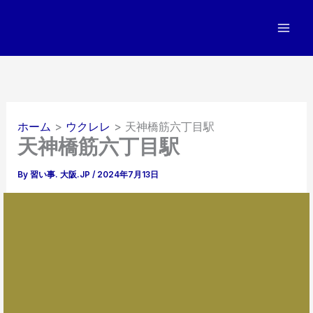
内
容
を
ス
キ
ッ
プ
ホーム
ウクレレ
天神橋筋六丁目駅
天神橋筋六丁目駅
By
習い事. 大阪.JP
/
2024年7月13日