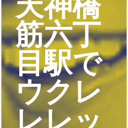
天神橋
筋六丁
目駅で
ウクレ
レレッ