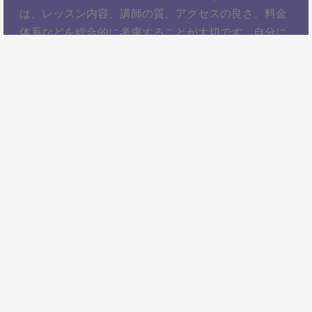
は、レッスン内容、講師の質、アクセスの良さ、料金
体系などを総合的に考慮することが大切です。自分に
ぴったりのスクールを見つけて、楽しくウクレレを学
びましょう！以上、天神橋筋六丁目駅でウクレレレッ
スンを受けるための情報をお届けしました。ぜひ参考
にして、自分に合ったウクレレスクールを見つけてく
ださい。