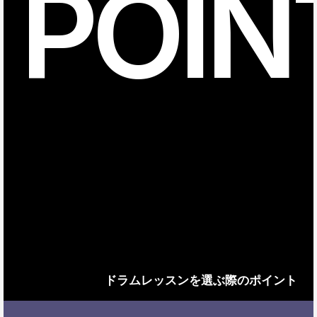
POIN
ドラムレッスンを選ぶ際のポイント