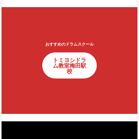
おすすめのドラムスクール
トミヨシドラ
ム教室梅田駅
校