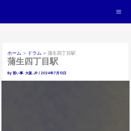
内
容
を
ス
キ
ッ
プ
ホーム
ドラム
蒲生四丁目駅
蒲生四丁目駅
By
習い事. 大阪.JP
/
2024年7月13日