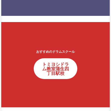
おすすめのドラムスクール
トミヨシドラ
ム教室蒲生四
丁目駅校