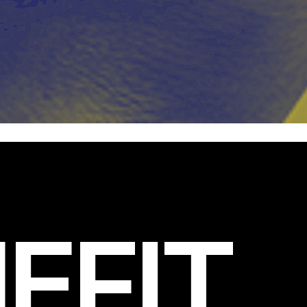
EFIT
.