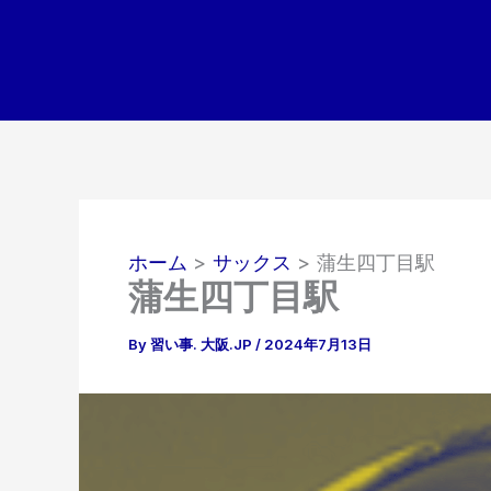
内
容
を
ス
キ
ッ
プ
ホーム
サックス
蒲生四丁目駅
蒲生四丁目駅
By
習い事. 大阪.JP
/
2024年7月13日