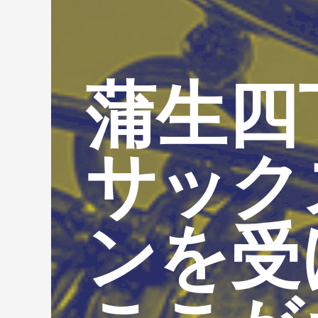
蒲生四
サック
ンを受