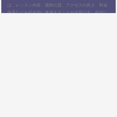
は、レッスン内容、講師の質、アクセスの良さ、料金
体系などを総合的に考慮することが大切です。自分に
ぴったりのスクールを見つけて、楽しくピアノを学び
ましょう！以上、四天王寺前夕陽ケ丘駅でピアノレッ
スンを受けるための情報をお届けしました。ぜひ参考
にして、自分に合ったピアノスクールを見つけてくだ
さい。