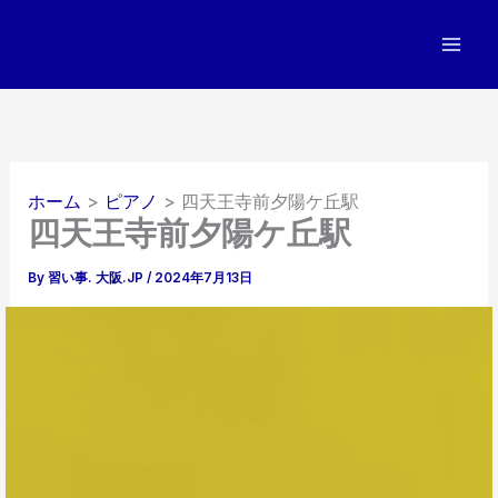
内
容
を
ス
キ
ッ
プ
ホーム
ピアノ
四天王寺前夕陽ケ丘駅
四天王寺前夕陽ケ丘駅
By
習い事. 大阪.JP
/
2024年7月13日