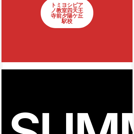
トミヨシピア
ノ教室四天王
寺前夕陽ケ丘
駅校
SUM