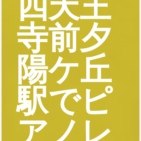
四天王
寺前夕
陽ケ丘
駅でピ
アノレ