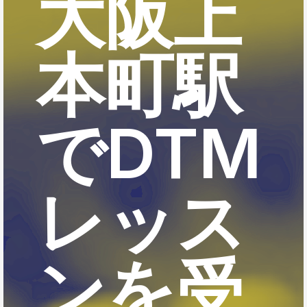
大阪上
本町駅
でDTM
レッス
ンを受