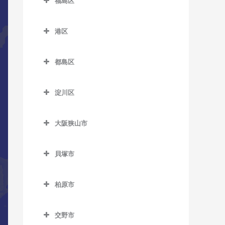
福島区
長居駅のDTM教室
緑橋駅のDTM教室
加美駅のDTM教室
新今宮駅のDTM教室
針中野駅のDTM教室
井高野駅のDTM教室
福島区のDTM教室
森ノ宮駅のDTM教室
東粉浜停留場のDTM教室
喜連瓜破駅のDTM教室
塚西停留場のDTM教室
港区
矢田駅のDTM教室
上新庄駅のDTM教室
海老江駅のDTM教室
淀屋橋駅のDTM教室
新加美駅のDTM教室
港区のDTM教室
津守駅のDTM教室
柴島駅のDTM教室
新福島駅のDTM教室
都島区
出戸駅のDTM教室
朝潮橋駅のDTM教室
天下茶屋駅のDTM教室
下新庄駅のDTM教室
玉川駅のDTM教室
都島区のDTM教室
長原駅のDTM教室
大阪港駅のDTM教室
天神ノ森停留場のDTM教室
淀川区
瑞光四丁目駅のDTM教室
野田駅のDTM教室
大阪城北詰駅のDTM教室
平野駅のDTM教室
弁天町駅のDTM教室
淀川区のDTM教室
動物園前駅のDTM教室
崇禅寺駅のDTM教室
野田阪神駅のDTM教室
京橋駅のDTM教室
大阪狭山市
加島駅のDTM教室
西天下茶屋駅のDTM教室
だいどう豊里駅のDTM教室
福島駅のDTM教室
桜ノ宮駅のDTM教室
大阪狭山市のDTM教室
神崎川駅のDTM教室
萩ノ茶屋駅のDTM教室
貝塚市
JR淡路駅のDTM教室
淀川駅のDTM教室
野江内代駅のDTM教室
大阪狭山市駅のDTM教室
十三駅のDTM教室
貝塚市のDTM教室
花園町駅のDTM教室
都島駅のDTM教室
金剛駅のDTM教室
柏原市
新大阪駅のDTM教室
石才駅のDTM教室
東玉出停留場のDTM教室
狭山駅のDTM教室
柏原市のDTM教室
塚本駅のDTM教室
和泉橋本駅のDTM教室
松田町停留場のDTM教室
交野市
安堂駅のDTM教室