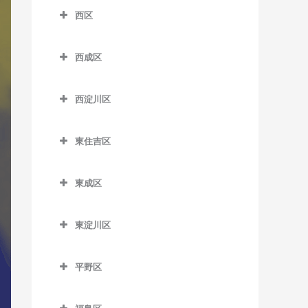
南港口駅のDTM教室
沢ノ町駅のDTM教室
四天王寺前夕陽ケ丘駅の
西区
芦原町駅のDTM教室
西梅田駅のDTM教室
近鉄日本橋駅のDTM教室
DTM教室
南港東駅のDTM教室
杉本町駅のDTM教室
西区のDTM教室
芦原橋駅のDTM教室
東梅田駅のDTM教室
堺筋本町駅のDTM教室
谷町九丁目駅のDTM教室
平林駅のDTM教室
西成区
住吉停留場のDTM教室
阿波座駅のDTM教室
今宮駅のDTM教室
西成区のDTM教室
南森町駅のDTM教室
心斎橋駅のDTM教室
玉造駅のDTM教室
フェリーターミナル駅の
住吉大社駅のDTM教室
九条駅のDTM教室
西淀川区
DTM教室
今宮戎駅のDTM教室
今池停留場のDTM教室
渡辺橋駅のDTM教室
谷町四丁目駅のDTM教室
鶴橋駅のDTM教室
住吉鳥居前停留場のDTM教
ドーム前駅のDTM教室
西淀川区のDTM教室
ポートタウン西駅のDTM教
恵美須町駅のDTM教室
今船停留場のDTM教室
室
谷町六丁目駅のDTM教室
寺田町駅のDTM教室
東住吉区
ドーム前千代崎駅のDTM教
千船駅のDTM教室
室
恵美須町停留場のDTM教室
岸里駅のDTM教室
東住吉区のDTM教室
住吉東駅のDTM教室
天満橋駅のDTM教室
天王寺駅のDTM教室
室
出来島駅のDTM教室
ポートタウン東駅のDTM教
東成区
桜川駅のDTM教室
岸里玉出駅のDTM教室
今川駅のDTM教室
帝塚山駅のDTM教室
長堀橋駅のDTM教室
桃谷駅のDTM教室
西大橋駅のDTM教室
室
姫島駅のDTM教室
東成区のDTM教室
汐見橋駅のDTM教室
北天下茶屋停留場のDTM教
北田辺駅のDTM教室
帝塚山三丁目停留場のDTM
難波駅のDTM教室
西長堀駅のDTM教室
細井川停留場のDTM教室
東淀川区
福駅のDTM教室
今里駅のDTM教室
室
教室
新今宮駅のDTM教室
駒川中野駅のDTM教室
東淀川区のDTM教室
日本橋駅のDTM教室
肥後橋駅のDTM教室
御幣島駅のDTM教室
新深江駅のDTM教室
木津川駅のDTM教室
帝塚山四丁目停留場のDTM
平野区
大国町駅のDTM教室
田辺駅のDTM教室
相川駅のDTM教室
本町駅のDTM教室
四ツ橋駅のDTM教室
教室
深江橋駅のDTM教室
平野区のDTM教室
聖天坂停留場のDTM教室
JR難波駅のDTM教室
東部市場前駅のDTM教室
淡路駅のDTM教室
松屋町駅のDTM教室