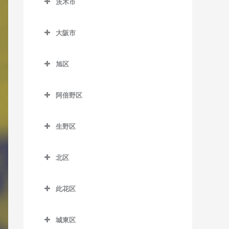
茨木市
信太山駅のDTM教室
泉佐野駅のDTM教室
松ノ浜駅のDTM教室
茨木市のDTM教室
井原里駅のDTM教室
大阪市
茨木駅のDTM教室
鶴原駅のDTM教室
大阪市のDTM教室
茨木市駅のDTM教室
旭区
長滝駅のDTM教室
宇野辺駅のDTM教室
旭区のDTM教室
羽倉崎駅のDTM教室
阿倍野区
彩都西駅のDTM教室
清水駅のDTM教室
東佐野駅のDTM教室
阿倍野区のDTM教室
沢良宜駅のDTM教室
城北公園通駅のDTM教室
生野区
日根野駅のDTM教室
阿倍野駅のDTM教室
総持寺駅のDTM教室
新森古市駅のDTM教室
生野区のDTM教室
りんくうタウン駅のDTM教
阿倍野停留場のDTM教室
北区
豊川駅のDTM教室
関目高殿駅のDTM教室
南田辺駅のDTM教室
室
大阪阿部野橋駅のDTM教室
北区のDTM教室
阪大病院前駅のDTM教室
千林駅のDTM教室
今里駅のDTM教室
此花区
北畠停留場のDTM教室
梅田駅のDTM教室
南茨木駅のDTM教室
千林大宮駅のDTM教室
北巽駅のDTM教室
此花区のDTM教室
河堀口駅のDTM教室
扇町駅のDTM教室
城東区
JR総持寺駅のDTM教室
太子橋今市駅のDTM教室
小路駅のDTM教室
安治川口駅のDTM教室