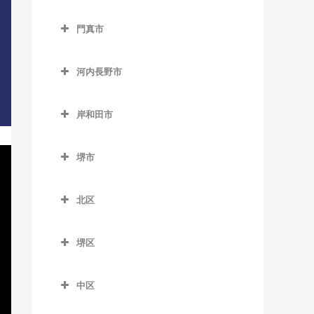
西中島南方駅のDTM教室
貝塚駅のDTM教室
交野市のDTM教室
大阪教育大前駅のDTM教室
門真市
東三国駅のDTM教室
貝塚市役所前駅のDTM教室
交野市駅のDTM教室
柏原駅のDTM教室
門真市のDTM教室
東淀川駅のDTM教室
近義の里駅のDTM教室
河内磐船駅のDTM教室
河内長野市
柏原南口駅のDTM教室
大和田駅のDTM教室
三国駅のDTM教室
清児駅のDTM教室
河内森駅のDTM教室
河内長野市のDTM教室
堅下駅のDTM教室
門真市駅のDTM教室
岸和田市
南方駅のDTM教室
名越駅のDTM教室
私市駅のDTM教室
天見駅のDTM教室
河内堅上駅のDTM教室
門真南駅のDTM教室
岸和田市のDTM教室
二色浜駅のDTM教室
郡津駅のDTM教室
河内長野駅のDTM教室
堺市
河内国分駅のDTM教室
西三荘駅のDTM教室
和泉大宮駅のDTM教室
東貝塚駅のDTM教室
星田駅のDTM教室
汐ノ宮駅のDTM教室
堺市のDTM教室
高井田駅のDTM教室
古川橋駅のDTM教室
岸和田駅のDTM教室
北区
三ヶ山口駅のDTM教室
千早口駅のDTM教室
法善寺駅のDTM教室
久米田駅のDTM教室
北区のDTM教室
水間観音駅のDTM教室
千代田駅のDTM教室
堺区
下松駅のDTM教室
北花田駅のDTM教室
三ツ松駅のDTM教室
美加の台駅のDTM教室
堺区のDTM教室
蛸地蔵駅のDTM教室
白鷺駅のDTM教室
中区
森駅のDTM教室
三日市町駅のDTM教室
浅香駅のDTM教室
春木駅のDTM教室
新金岡駅のDTM教室
中区のDTM教室