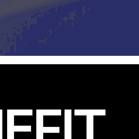
EFIT
.