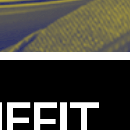
EFIT
.