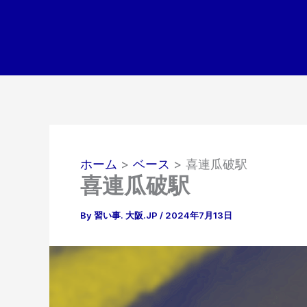
内
容
を
ス
キ
ッ
プ
ホーム
ベース
喜連瓜破駅
喜連瓜破駅
By
習い事. 大阪.JP
/
2024年7月13日