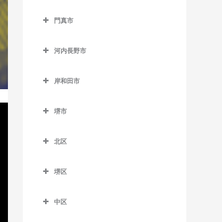
松田町停留場のベース教室
西中島南方駅のベース教室
貝塚駅のベース教室
交野市のベース教室
大阪教育大前駅のベース教
門真市
東三国駅のベース教室
貝塚市役所前駅のベース教
交野市駅のベース教室
室
門真市のベース教室
室
東淀川駅のベース教室
河内磐船駅のベース教室
柏原駅のベース教室
河内長野市
大和田駅のベース教室
近義の里駅のベース教室
三国駅のベース教室
河内森駅のベース教室
河内長野市のベース教室
柏原南口駅のベース教室
門真市駅のベース教室
清児駅のベース教室
岸和田市
南方駅のベース教室
私市駅のベース教室
天見駅のベース教室
堅下駅のベース教室
門真南駅のベース教室
岸和田市のベース教室
名越駅のベース教室
郡津駅のベース教室
河内長野駅のベース教室
河内堅上駅のベース教室
堺市
西三荘駅のベース教室
和泉大宮駅のベース教室
二色浜駅のベース教室
星田駅のベース教室
汐ノ宮駅のベース教室
堺市のベース教室
河内国分駅のベース教室
古川橋駅のベース教室
岸和田駅のベース教室
東貝塚駅のベース教室
北区
千早口駅のベース教室
高井田駅のベース教室
久米田駅のベース教室
北区のベース教室
三ヶ山口駅のベース教室
千代田駅のベース教室
法善寺駅のベース教室
堺区
下松駅のベース教室
北花田駅のベース教室
水間観音駅のベース教室
美加の台駅のベース教室
堺区のベース教室
蛸地蔵駅のベース教室
白鷺駅のベース教室
三ツ松駅のベース教室
中区
三日市町駅のベース教室
浅香駅のベース教室
春木駅のベース教室
新金岡駅のベース教室
中区のベース教室
森駅のベース教室