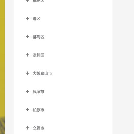
福島区
緑橋駅のベース教室
加美駅のベース教室
JR難波駅のベース教室
新今宮駅のベース教室
針中野駅のベース教室
井高野駅のベース教室
福島区のベース教室
長居駅のベース教室
森ノ宮駅のベース教室
喜連瓜破駅のベース教室
塚西停留場のベース教室
港区
矢田駅のベース教室
上新庄駅のベース教室
海老江駅のベース教室
東粉浜停留場のベース教室
淀屋橋駅のベース教室
新加美駅のベース教室
港区のベース教室
津守駅のベース教室
柴島駅のベース教室
新福島駅のベース教室
都島区
出戸駅のベース教室
朝潮橋駅のベース教室
天下茶屋駅のベース教室
下新庄駅のベース教室
玉川駅のベース教室
都島区のベース教室
長原駅のベース教室
大阪港駅のベース教室
天神ノ森停留場のベース教
淀川区
瑞光四丁目駅のベース教室
野田駅のベース教室
大阪城北詰駅のベース教室
室
平野駅のベース教室
弁天町駅のベース教室
淀川区のベース教室
崇禅寺駅のベース教室
野田阪神駅のベース教室
京橋駅のベース教室
動物園前駅のベース教室
大阪狭山市
加島駅のベース教室
だいどう豊里駅のベース教
福島駅のベース教室
桜ノ宮駅のベース教室
大阪狭山市のベース教室
西天下茶屋駅のベース教室
神崎川駅のベース教室
室
貝塚市
淀川駅のベース教室
野江内代駅のベース教室
大阪狭山市駅のベース教室
萩ノ茶屋駅のベース教室
十三駅のベース教室
貝塚市のベース教室
JR淡路駅のベース教室
都島駅のベース教室
金剛駅のベース教室
花園町駅のベース教室
柏原市
新大阪駅のベース教室
石才駅のベース教室
狭山駅のベース教室
柏原市のベース教室
東玉出停留場のベース教室
塚本駅のベース教室
和泉橋本駅のベース教室
交野市
安堂駅のベース教室