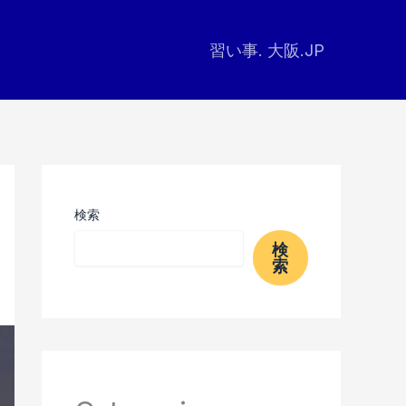
習い事. 大阪.JP
検索
検
索