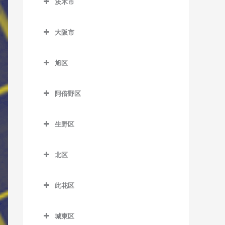
茨木市
信太山駅のベース教室
泉佐野駅のベース教室
松ノ浜駅のベース教室
茨木市のベース教室
井原里駅のベース教室
大阪市
茨木駅のベース教室
鶴原駅のベース教室
大阪市のベース教室
茨木市駅のベース教室
旭区
長滝駅のベース教室
宇野辺駅のベース教室
旭区のベース教室
羽倉崎駅のベース教室
阿倍野区
彩都西駅のベース教室
清水駅のベース教室
東佐野駅のベース教室
阿倍野区のベース教室
沢良宜駅のベース教室
城北公園通駅のベース教室
生野区
日根野駅のベース教室
阿倍野駅のベース教室
総持寺駅のベース教室
新森古市駅のベース教室
生野区のベース教室
りんくうタウン駅のベース
阿倍野停留場のベース教室
北区
豊川駅のベース教室
関目高殿駅のベース教室
南田辺駅のベース教室
教室
大阪阿部野橋駅のベース教
北区のベース教室
阪大病院前駅のベース教室
千林駅のベース教室
今里駅のベース教室
室
此花区
梅田駅のベース教室
南茨木駅のベース教室
千林大宮駅のベース教室
北巽駅のベース教室
此花区のベース教室
北畠停留場のベース教室
扇町駅のベース教室
城東区
JR総持寺駅のベース教室
太子橋今市駅のベース教室
小路駅のベース教室
安治川口駅のベース教室
河堀口駅のベース教室