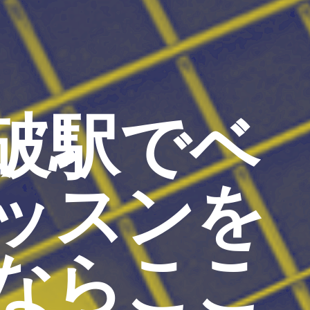
破駅でベ
ッスンを
ならここ