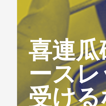
喜連瓜
ースレ
受ける