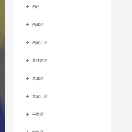
南港口駅のDTM教室
沢ノ町駅のDTM教室
四天王寺前夕陽ケ丘駅の
西区
芦原町駅のDTM教室
西梅田駅のDTM教室
近鉄日本橋駅のDTM教室
DTM教室
南港東駅のDTM教室
杉本町駅のDTM教室
西区のDTM教室
芦原橋駅のDTM教室
東梅田駅のDTM教室
堺筋本町駅のDTM教室
谷町九丁目駅のDTM教室
平林駅のDTM教室
西成区
住吉停留場のDTM教室
阿波座駅のDTM教室
今宮駅のDTM教室
西成区のDTM教室
南森町駅のDTM教室
心斎橋駅のDTM教室
玉造駅のDTM教室
フェリーターミナル駅の
住吉大社駅のDTM教室
九条駅のDTM教室
西淀川区
DTM教室
今宮戎駅のDTM教室
今池停留場のDTM教室
渡辺橋駅のDTM教室
谷町四丁目駅のDTM教室
鶴橋駅のDTM教室
住吉鳥居前停留場のDTM教
ドーム前駅のDTM教室
西淀川区のDTM教室
ポートタウン西駅のDTM教
恵美須町駅のDTM教室
今船停留場のDTM教室
室
谷町六丁目駅のDTM教室
寺田町駅のDTM教室
東住吉区
ドーム前千代崎駅のDTM教
千船駅のDTM教室
室
恵美須町停留場のDTM教室
岸里駅のDTM教室
東住吉区のDTM教室
住吉東駅のDTM教室
天満橋駅のDTM教室
天王寺駅のDTM教室
室
出来島駅のDTM教室
ポートタウン東駅のDTM教
東成区
桜川駅のDTM教室
岸里玉出駅のDTM教室
今川駅のDTM教室
帝塚山駅のDTM教室
長堀橋駅のDTM教室
桃谷駅のDTM教室
西大橋駅のDTM教室
室
姫島駅のDTM教室
東成区のDTM教室
汐見橋駅のDTM教室
北天下茶屋停留場のDTM教
北田辺駅のDTM教室
帝塚山三丁目停留場のDTM
難波駅のDTM教室
西長堀駅のDTM教室
細井川停留場のDTM教室
東淀川区
福駅のDTM教室
今里駅のDTM教室
室
教室
新今宮駅のDTM教室
駒川中野駅のDTM教室
東淀川区のDTM教室
日本橋駅のDTM教室
肥後橋駅のDTM教室
御幣島駅のDTM教室
新深江駅のDTM教室
木津川駅のDTM教室
帝塚山四丁目停留場のDTM
平野区
大国町駅のDTM教室
田辺駅のDTM教室
相川駅のDTM教室
本町駅のDTM教室
四ツ橋駅のDTM教室
教室
深江橋駅のDTM教室
平野区のDTM教室
聖天坂停留場のDTM教室
JR難波駅のDTM教室
東部市場前駅のDTM教室
淡路駅のDTM教室
松屋町駅のDTM教室