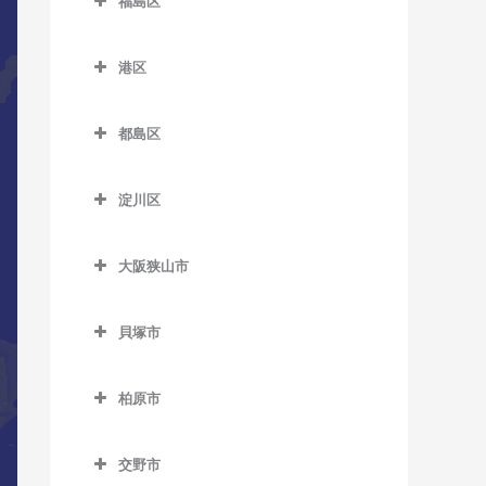
福島区
長居駅のDTM教室
緑橋駅のDTM教室
加美駅のDTM教室
新今宮駅のDTM教室
針中野駅のDTM教室
井高野駅のDTM教室
福島区のDTM教室
森ノ宮駅のDTM教室
東粉浜停留場のDTM教室
喜連瓜破駅のDTM教室
塚西停留場のDTM教室
港区
矢田駅のDTM教室
上新庄駅のDTM教室
海老江駅のDTM教室
淀屋橋駅のDTM教室
新加美駅のDTM教室
港区のDTM教室
津守駅のDTM教室
柴島駅のDTM教室
新福島駅のDTM教室
都島区
出戸駅のDTM教室
朝潮橋駅のDTM教室
天下茶屋駅のDTM教室
下新庄駅のDTM教室
玉川駅のDTM教室
都島区のDTM教室
長原駅のDTM教室
大阪港駅のDTM教室
天神ノ森停留場のDTM教室
淀川区
瑞光四丁目駅のDTM教室
野田駅のDTM教室
大阪城北詰駅のDTM教室
平野駅のDTM教室
弁天町駅のDTM教室
淀川区のDTM教室
動物園前駅のDTM教室
崇禅寺駅のDTM教室
野田阪神駅のDTM教室
京橋駅のDTM教室
大阪狭山市
加島駅のDTM教室
西天下茶屋駅のDTM教室
だいどう豊里駅のDTM教室
福島駅のDTM教室
桜ノ宮駅のDTM教室
大阪狭山市のDTM教室
神崎川駅のDTM教室
萩ノ茶屋駅のDTM教室
貝塚市
JR淡路駅のDTM教室
淀川駅のDTM教室
野江内代駅のDTM教室
大阪狭山市駅のDTM教室
十三駅のDTM教室
貝塚市のDTM教室
花園町駅のDTM教室
都島駅のDTM教室
金剛駅のDTM教室
柏原市
新大阪駅のDTM教室
石才駅のDTM教室
東玉出停留場のDTM教室
狭山駅のDTM教室
柏原市のDTM教室
塚本駅のDTM教室
和泉橋本駅のDTM教室
松田町停留場のDTM教室
交野市
安堂駅のDTM教室