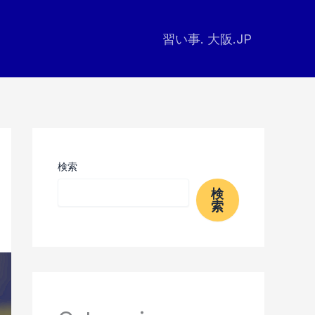
習い事. 大阪.JP
検索
検
索