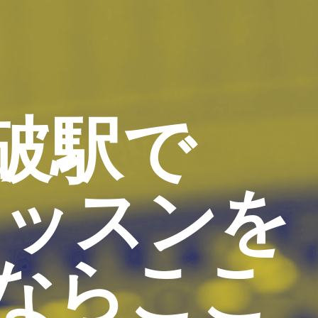
破駅で
レッスンを
ならここ