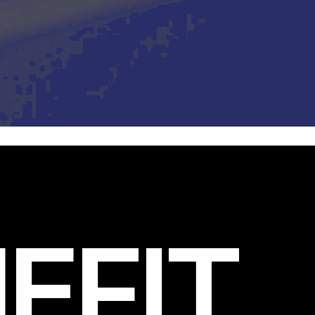
EFIT
.