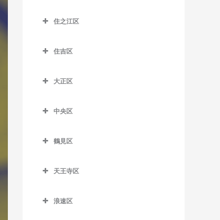
昭和町駅のDTM教室
大江橋駅のDTM教室
城東区のDTM教室
森小路駅のDTM教室
鶴橋駅のDTM教室
桜島駅のDTM教室
住之江区
鶴ケ丘駅のDTM教室
大阪駅のDTM教室
今福鶴見駅のDTM教室
南巽駅のDTM教室
千鳥橋駅のDTM教室
住之江区のDTM教室
天王寺駅のDTM教室
大阪梅田駅のDTM教室
蒲生四丁目駅のDTM教室
住吉区
伝法駅のDTM教室
北加賀屋駅のDTM教室
天王寺駅前停留場のDTM教
大阪天満宮駅のDTM教室
鴫野駅のDTM教室
住吉区のDTM教室
西九条駅のDTM教室
コスモスクエア駅のDTM教
室
大正区
北新地駅のDTM教室
関目駅のDTM教室
我孫子駅のDTM教室
室
ユニバーサルシティ駅の
大正区のDTM教室
西田辺駅のDTM教室
天神橋筋六丁目駅のDTM教
関目成育駅のDTM教室
我孫子町駅のDTM教室
DTM教室
住ノ江駅のDTM教室
中央区
大正駅のDTM教室
東天下茶屋停留場のDTM教
室
野江駅のDTM教室
我孫子前駅のDTM教室
中央区のDTM教室
夢洲駅のDTM教室
住之江公園駅のDTM教室
室
天満駅のDTM教室
鶴見区
JR野江駅のDTM教室
我孫子道停留場のDTM教室
大阪城公園駅のDTM教室
玉出駅のDTM教室
美章園駅のDTM教室
鶴見区のDTM教室
中崎町駅のDTM教室
安立町停留場のDTM教室
大阪難波駅のDTM教室
トレードセンター前駅の
姫松停留場のDTM教室
天王寺区
鶴見緑地駅のDTM教室
中津駅のDTM教室
DTM教室
神ノ木停留場のDTM教室
大阪ビジネスパーク駅の
天王寺区のDTM教室
文の里駅のDTM教室
放出駅のDTM教室
中之島駅のDTM教室
DTM教室
中ふ頭駅のDTM教室
浪速区
粉浜駅のDTM教室
大阪上本町駅のDTM教室
松虫停留場のDTM教室
横堤駅のDTM教室
浪速区のDTM教室
なにわ橋駅のDTM教室
北浜駅のDTM教室