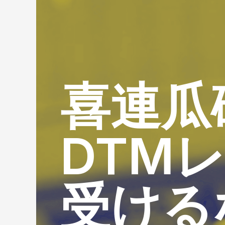
喜連瓜
DTM
受ける