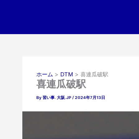
内
容
を
ス
キ
ッ
プ
ホーム
DTM
喜連瓜破駅
喜連瓜破駅
By
習い事. 大阪.JP
/
2024年7月13日