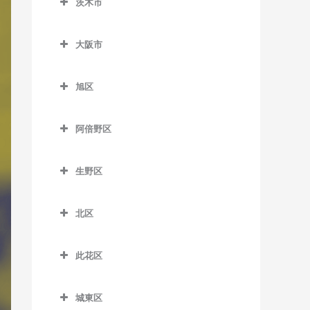
茨木市
信太山駅のDTM教室
泉佐野駅のDTM教室
松ノ浜駅のDTM教室
茨木市のDTM教室
井原里駅のDTM教室
大阪市
茨木駅のDTM教室
鶴原駅のDTM教室
大阪市のDTM教室
茨木市駅のDTM教室
旭区
長滝駅のDTM教室
宇野辺駅のDTM教室
旭区のDTM教室
羽倉崎駅のDTM教室
阿倍野区
彩都西駅のDTM教室
清水駅のDTM教室
東佐野駅のDTM教室
阿倍野区のDTM教室
沢良宜駅のDTM教室
城北公園通駅のDTM教室
生野区
日根野駅のDTM教室
阿倍野駅のDTM教室
総持寺駅のDTM教室
新森古市駅のDTM教室
生野区のDTM教室
りんくうタウン駅のDTM教
阿倍野停留場のDTM教室
北区
豊川駅のDTM教室
関目高殿駅のDTM教室
南田辺駅のDTM教室
室
大阪阿部野橋駅のDTM教室
北区のDTM教室
阪大病院前駅のDTM教室
千林駅のDTM教室
今里駅のDTM教室
此花区
北畠停留場のDTM教室
梅田駅のDTM教室
南茨木駅のDTM教室
千林大宮駅のDTM教室
北巽駅のDTM教室
此花区のDTM教室
河堀口駅のDTM教室
扇町駅のDTM教室
城東区
JR総持寺駅のDTM教室
太子橋今市駅のDTM教室
小路駅のDTM教室
安治川口駅のDTM教室