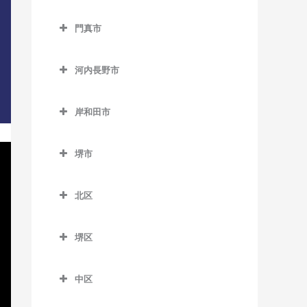
西中島南方駅のDTM教室
貝塚駅のDTM教室
交野市のDTM教室
大阪教育大前駅のDTM教室
門真市
東三国駅のDTM教室
貝塚市役所前駅のDTM教室
交野市駅のDTM教室
柏原駅のDTM教室
門真市のDTM教室
東淀川駅のDTM教室
近義の里駅のDTM教室
河内磐船駅のDTM教室
河内長野市
柏原南口駅のDTM教室
大和田駅のDTM教室
三国駅のDTM教室
清児駅のDTM教室
河内森駅のDTM教室
河内長野市のDTM教室
堅下駅のDTM教室
門真市駅のDTM教室
岸和田市
南方駅のDTM教室
名越駅のDTM教室
私市駅のDTM教室
天見駅のDTM教室
河内堅上駅のDTM教室
門真南駅のDTM教室
岸和田市のDTM教室
二色浜駅のDTM教室
郡津駅のDTM教室
河内長野駅のDTM教室
堺市
河内国分駅のDTM教室
西三荘駅のDTM教室
和泉大宮駅のDTM教室
東貝塚駅のDTM教室
星田駅のDTM教室
汐ノ宮駅のDTM教室
堺市のDTM教室
高井田駅のDTM教室
古川橋駅のDTM教室
岸和田駅のDTM教室
北区
三ヶ山口駅のDTM教室
千早口駅のDTM教室
法善寺駅のDTM教室
久米田駅のDTM教室
北区のDTM教室
水間観音駅のDTM教室
千代田駅のDTM教室
堺区
下松駅のDTM教室
北花田駅のDTM教室
三ツ松駅のDTM教室
美加の台駅のDTM教室
堺区のDTM教室
蛸地蔵駅のDTM教室
白鷺駅のDTM教室
中区
森駅のDTM教室
三日市町駅のDTM教室
浅香駅のDTM教室
春木駅のDTM教室
新金岡駅のDTM教室
中区のDTM教室