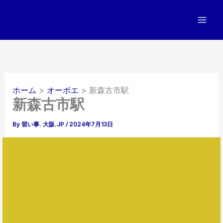
内
容
を
ス
キ
ッ
プ
ホーム
オーボエ
新森古市駅
新森古市駅
By
習い事. 大阪.JP
/
2024年7月13日