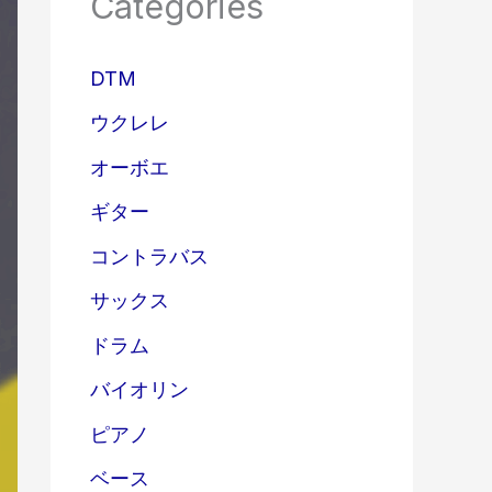
Categories
DTM
ウクレレ
オーボエ
ギター
コントラバス
サックス
ドラム
バイオリン
ピアノ
ベース