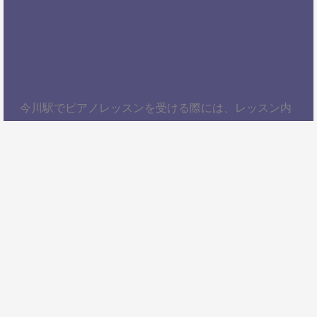
今川駅でピアノレッスンを受ける際には、レッスン内
容、講師の質、アクセスの良さ、料金体系などを総合
的に考慮することが大切です。自分にぴったりのスク
ールを見つけて、楽しくピアノを学びましょう！以
上、今川駅でピアノレッスンを受けるための情報をお
届けしました。ぜひ参考にして、自分に合ったピアノ
スクールを見つけてください。