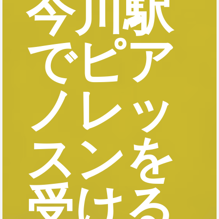
今川駅
でピア
ノレッ
スンを
受ける