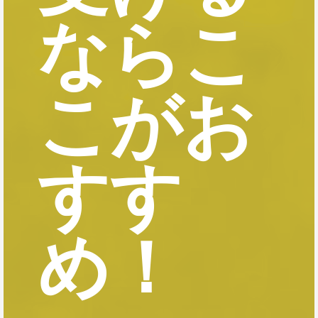
ならこ
こがお
すす
め！