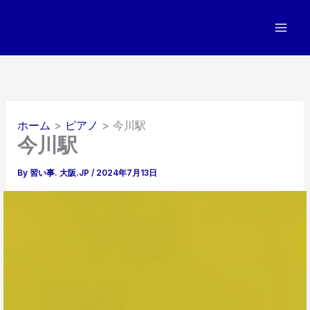
内
容
を
ス
キ
ッ
プ
ホーム
ピアノ
今川駅
今川駅
By
習い事. 大阪.JP
/
2024年7月13日