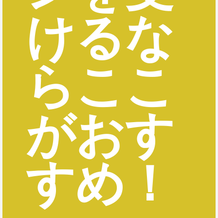
けるな
らここ
がおす
すめ！