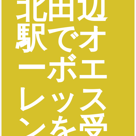
北田辺
駅でオ
ーボエ
レッス
ンを受