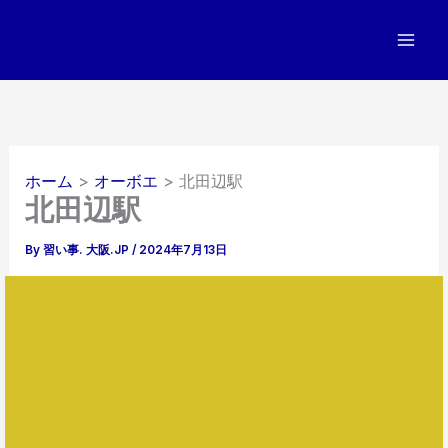
内
容
を
ス
キ
ッ
プ
ホーム
オーボエ
北田辺駅
北田辺駅
By
習い事. 大阪.JP
/
2024年7月13日