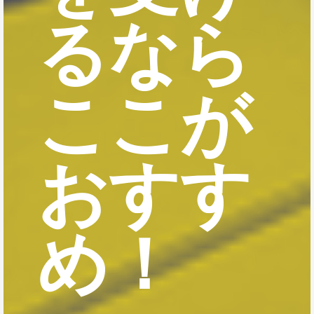
るなら
ここが
おすす
め！