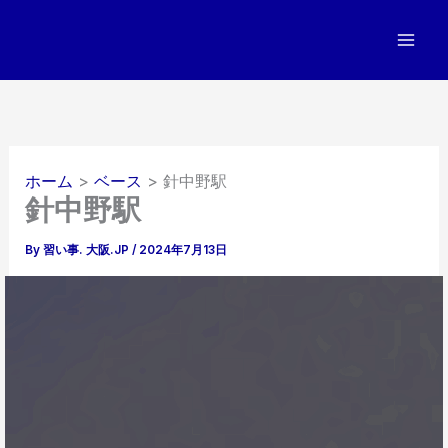
内
容
を
ス
キ
ッ
プ
ホーム
ベース
針中野駅
針中野駅
By
習い事. 大阪.JP
/
2024年7月13日