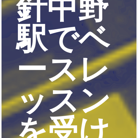
針中野
駅でベ
ースレ
ッスン
を受け