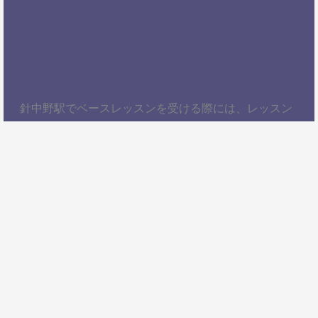
針中野駅でベースレッスンを受ける際には、レッスン
内容、講師の質、アクセスの良さ、料金体系などを総
合的に考慮することが大切です。自分にぴったりのス
クールを見つけて、楽しくベースを学びましょう！以
上、針中野駅でベースレッスンを受けるための情報を
お届けしました。ぜひ参考にして、自分に合ったベー
ススクールを見つけてください。