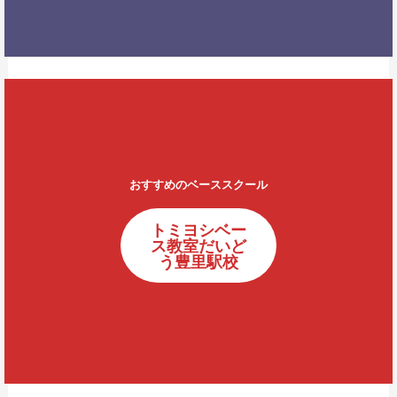
おすすめのベーススクール
トミヨシベー
ス教室だいど
う豊里駅校