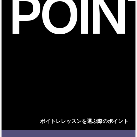
POIN
ボイトレレッスンを選ぶ際のポイント