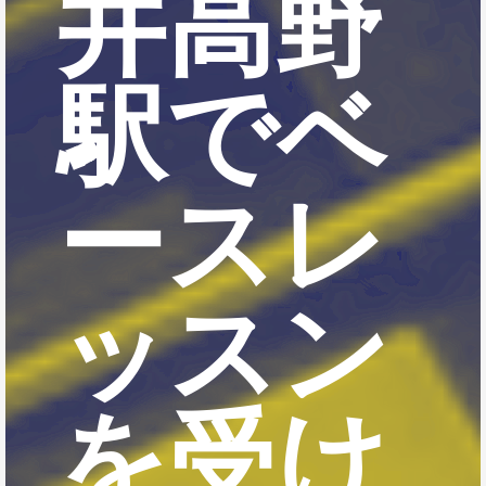
井高野
駅でベ
ースレ
ッスン
を受け