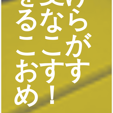
るなら
ここが
おすす
め！