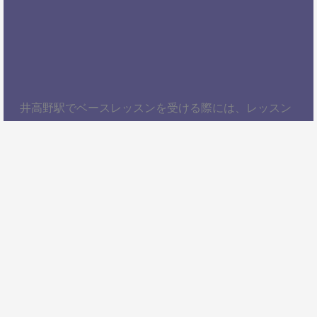
井高野駅でベースレッスンを受ける際には、レッスン
内容、講師の質、アクセスの良さ、料金体系などを総
合的に考慮することが大切です。自分にぴったりのス
クールを見つけて、楽しくベースを学びましょう！以
上、井高野駅でベースレッスンを受けるための情報を
お届けしました。ぜひ参考にして、自分に合ったベー
ススクールを見つけてください。