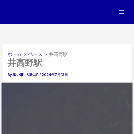
内
容
を
ス
キ
ッ
プ
ホーム
ベース
井高野駅
井高野駅
By
習い事. 大阪.JP
/
2024年7月13日