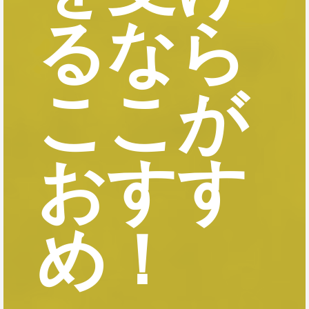
るなら
ここが
おすす
め！