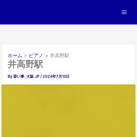
内
容
を
ス
キ
ッ
プ
ホーム
ピアノ
井高野駅
井高野駅
By
習い事. 大阪.JP
/
2024年7月13日