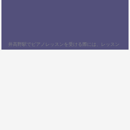
井高野駅でピアノレッスンを受ける際には、レッスン
内容、講師の質、アクセスの良さ、料金体系などを総
合的に考慮することが大切です。自分にぴったりのス
クールを見つけて、楽しくピアノを学びましょう！以
上、井高野駅でピアノレッスンを受けるための情報を
お届けしました。ぜひ参考にして、自分に合ったピア
ノスクールを見つけてください。