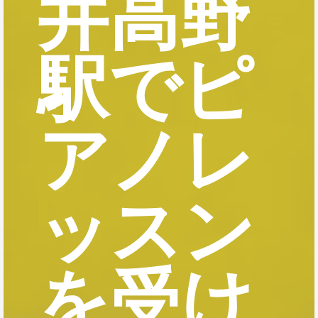
井高野
駅でピ
アノレ
ッスン
を受け