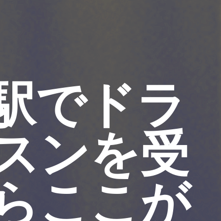
駅でドラ
スンを受
らここが