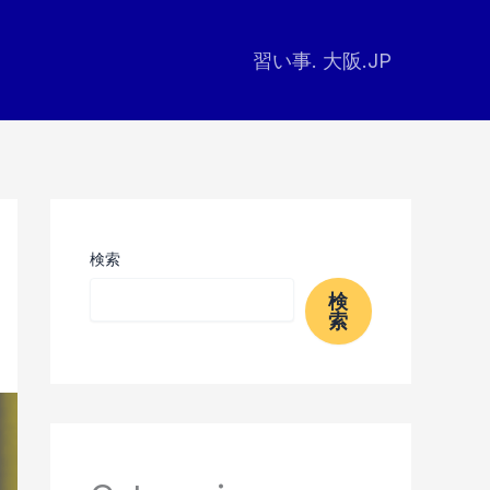
習い事. 大阪.JP
検索
検
索