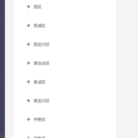
南港口駅のドラム教室
松虫停留場のドラム教室
四天王寺前夕陽ケ丘駅のド
西区
芦原町駅のドラム教室
西梅田駅のドラム教室
沢ノ町駅のドラム教室
近鉄日本橋駅のドラム教室
ラム教室
南港東駅のドラム教室
西区のドラム教室
芦原橋駅のドラム教室
東梅田駅のドラム教室
杉本町駅のドラム教室
堺筋本町駅のドラム教室
谷町九丁目駅のドラム教室
平林駅のドラム教室
西成区
阿波座駅のドラム教室
今宮駅のドラム教室
西成区のドラム教室
南森町駅のドラム教室
住吉停留場のドラム教室
心斎橋駅のドラム教室
玉造駅のドラム教室
フェリーターミナル駅のド
九条駅のドラム教室
西淀川区
ラム教室
今宮戎駅のドラム教室
今池停留場のドラム教室
渡辺橋駅のドラム教室
住吉大社駅のドラム教室
谷町四丁目駅のドラム教室
鶴橋駅のドラム教室
ドーム前駅のドラム教室
西淀川区のドラム教室
ポートタウン西駅のドラム
恵美須町駅のドラム教室
今船停留場のドラム教室
住吉鳥居前停留場のドラム
谷町六丁目駅のドラム教室
寺田町駅のドラム教室
東住吉区
ドーム前千代崎駅のドラム
千船駅のドラム教室
教室
教室
恵美須町停留場のドラム教
岸里駅のドラム教室
東住吉区のドラム教室
天満橋駅のドラム教室
天王寺駅のドラム教室
教室
出来島駅のドラム教室
ポートタウン東駅のドラム
室
住吉東駅のドラム教室
東成区
岸里玉出駅のドラム教室
今川駅のドラム教室
長堀橋駅のドラム教室
桃谷駅のドラム教室
西大橋駅のドラム教室
教室
姫島駅のドラム教室
東成区のドラム教室
桜川駅のドラム教室
帝塚山駅のドラム教室
北天下茶屋停留場のドラム
北田辺駅のドラム教室
難波駅のドラム教室
西長堀駅のドラム教室
細井川停留場のドラム教室
東淀川区
福駅のドラム教室
今里駅のドラム教室
汐見橋駅のドラム教室
教室
帝塚山三丁目停留場のドラ
駒川中野駅のドラム教室
東淀川区のドラム教室
日本橋駅のドラム教室
肥後橋駅のドラム教室
ム教室
御幣島駅のドラム教室
新深江駅のドラム教室
新今宮駅のドラム教室
木津川駅のドラム教室
平野区
田辺駅のドラム教室
相川駅のドラム教室
本町駅のドラム教室
四ツ橋駅のドラム教室
帝塚山四丁目停留場のドラ
深江橋駅のドラム教室
平野区のドラム教室
大国町駅のドラム教室
聖天坂停留場のドラム教室
東部市場前駅のドラム教室
淡路駅のドラム教室
ム教室
松屋町駅のドラム教室