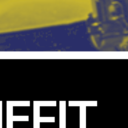
EFIT
.