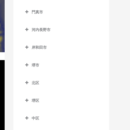
松田町停留場のドラム教室
西中島南方駅のドラム教室
貝塚駅のドラム教室
交野市のドラム教室
大阪教育大前駅のドラム教
門真市
東三国駅のドラム教室
貝塚市役所前駅のドラム教
交野市駅のドラム教室
室
門真市のドラム教室
室
東淀川駅のドラム教室
河内磐船駅のドラム教室
柏原駅のドラム教室
河内長野市
大和田駅のドラム教室
近義の里駅のドラム教室
三国駅のドラム教室
河内森駅のドラム教室
河内長野市のドラム教室
柏原南口駅のドラム教室
門真市駅のドラム教室
清児駅のドラム教室
岸和田市
南方駅のドラム教室
私市駅のドラム教室
天見駅のドラム教室
堅下駅のドラム教室
門真南駅のドラム教室
岸和田市のドラム教室
名越駅のドラム教室
郡津駅のドラム教室
河内長野駅のドラム教室
河内堅上駅のドラム教室
堺市
西三荘駅のドラム教室
和泉大宮駅のドラム教室
二色浜駅のドラム教室
星田駅のドラム教室
汐ノ宮駅のドラム教室
堺市のドラム教室
河内国分駅のドラム教室
古川橋駅のドラム教室
岸和田駅のドラム教室
東貝塚駅のドラム教室
北区
千早口駅のドラム教室
高井田駅のドラム教室
久米田駅のドラム教室
北区のドラム教室
三ヶ山口駅のドラム教室
千代田駅のドラム教室
法善寺駅のドラム教室
堺区
下松駅のドラム教室
北花田駅のドラム教室
水間観音駅のドラム教室
美加の台駅のドラム教室
堺区のドラム教室
蛸地蔵駅のドラム教室
白鷺駅のドラム教室
三ツ松駅のドラム教室
中区
三日市町駅のドラム教室
浅香駅のドラム教室
春木駅のドラム教室
新金岡駅のドラム教室
中区のドラム教室
森駅のドラム教室