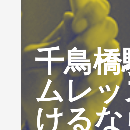
千鳥橋
ムレッ
けるな