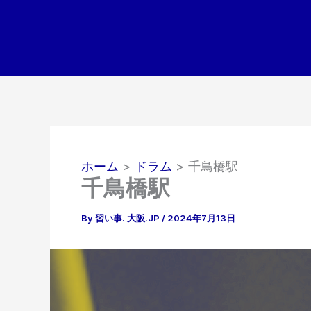
内
容
を
ス
キ
ッ
プ
ホーム
ドラム
千鳥橋駅
千鳥橋駅
By
習い事. 大阪.JP
/
2024年7月13日