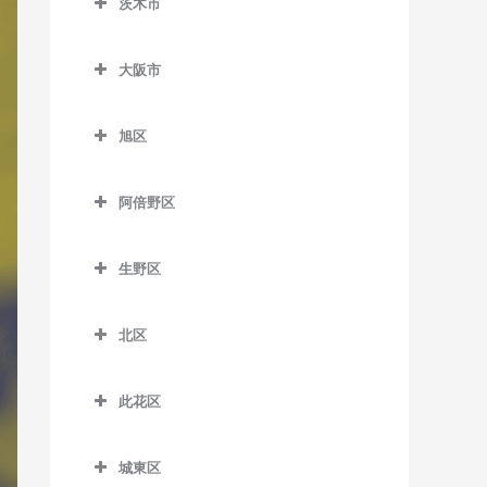
茨木市
信太山駅のDTM教室
泉佐野駅のDTM教室
松ノ浜駅のDTM教室
茨木市のDTM教室
井原里駅のDTM教室
大阪市
茨木駅のDTM教室
鶴原駅のDTM教室
大阪市のDTM教室
茨木市駅のDTM教室
旭区
長滝駅のDTM教室
宇野辺駅のDTM教室
旭区のDTM教室
羽倉崎駅のDTM教室
阿倍野区
彩都西駅のDTM教室
清水駅のDTM教室
東佐野駅のDTM教室
阿倍野区のDTM教室
沢良宜駅のDTM教室
城北公園通駅のDTM教室
生野区
日根野駅のDTM教室
阿倍野駅のDTM教室
総持寺駅のDTM教室
新森古市駅のDTM教室
生野区のDTM教室
りんくうタウン駅のDTM教
阿倍野停留場のDTM教室
北区
豊川駅のDTM教室
関目高殿駅のDTM教室
南田辺駅のDTM教室
室
大阪阿部野橋駅のDTM教室
北区のDTM教室
阪大病院前駅のDTM教室
千林駅のDTM教室
今里駅のDTM教室
此花区
北畠停留場のDTM教室
梅田駅のDTM教室
南茨木駅のDTM教室
千林大宮駅のDTM教室
北巽駅のDTM教室
此花区のDTM教室
河堀口駅のDTM教室
扇町駅のDTM教室
城東区
JR総持寺駅のDTM教室
太子橋今市駅のDTM教室
小路駅のDTM教室
安治川口駅のDTM教室