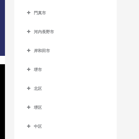
西中島南方駅のDTM教室
貝塚駅のDTM教室
交野市のDTM教室
大阪教育大前駅のDTM教室
門真市
東三国駅のDTM教室
貝塚市役所前駅のDTM教室
交野市駅のDTM教室
柏原駅のDTM教室
門真市のDTM教室
東淀川駅のDTM教室
近義の里駅のDTM教室
河内磐船駅のDTM教室
河内長野市
柏原南口駅のDTM教室
大和田駅のDTM教室
三国駅のDTM教室
清児駅のDTM教室
河内森駅のDTM教室
河内長野市のDTM教室
堅下駅のDTM教室
門真市駅のDTM教室
岸和田市
南方駅のDTM教室
名越駅のDTM教室
私市駅のDTM教室
天見駅のDTM教室
河内堅上駅のDTM教室
門真南駅のDTM教室
岸和田市のDTM教室
二色浜駅のDTM教室
郡津駅のDTM教室
河内長野駅のDTM教室
堺市
河内国分駅のDTM教室
西三荘駅のDTM教室
和泉大宮駅のDTM教室
東貝塚駅のDTM教室
星田駅のDTM教室
汐ノ宮駅のDTM教室
堺市のDTM教室
高井田駅のDTM教室
古川橋駅のDTM教室
岸和田駅のDTM教室
北区
三ヶ山口駅のDTM教室
千早口駅のDTM教室
法善寺駅のDTM教室
久米田駅のDTM教室
北区のDTM教室
水間観音駅のDTM教室
千代田駅のDTM教室
堺区
下松駅のDTM教室
北花田駅のDTM教室
三ツ松駅のDTM教室
美加の台駅のDTM教室
堺区のDTM教室
蛸地蔵駅のDTM教室
白鷺駅のDTM教室
中区
森駅のDTM教室
三日市町駅のDTM教室
浅香駅のDTM教室
春木駅のDTM教室
新金岡駅のDTM教室
中区のDTM教室