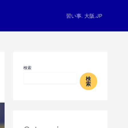
習い事. 大阪.JP
検索
検
索