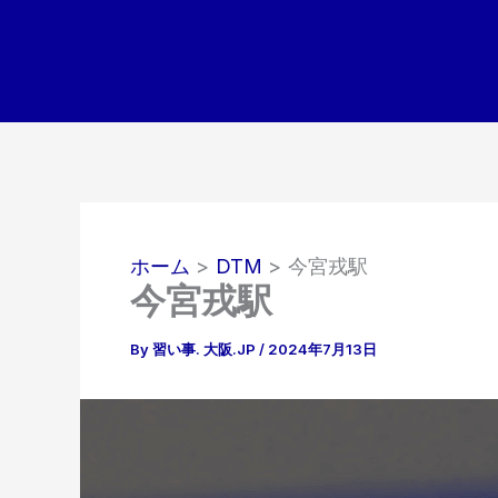
内
容
を
ス
キ
ッ
プ
ホーム
DTM
今宮戎駅
今宮戎駅
By
習い事. 大阪.JP
/
2024年7月13日