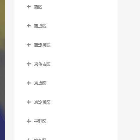
南港口駅のDTM教室
沢ノ町駅のDTM教室
四天王寺前夕陽ケ丘駅の
西区
芦原町駅のDTM教室
西梅田駅のDTM教室
近鉄日本橋駅のDTM教室
DTM教室
南港東駅のDTM教室
杉本町駅のDTM教室
西区のDTM教室
芦原橋駅のDTM教室
東梅田駅のDTM教室
堺筋本町駅のDTM教室
谷町九丁目駅のDTM教室
平林駅のDTM教室
西成区
住吉停留場のDTM教室
阿波座駅のDTM教室
今宮駅のDTM教室
西成区のDTM教室
南森町駅のDTM教室
心斎橋駅のDTM教室
玉造駅のDTM教室
フェリーターミナル駅の
住吉大社駅のDTM教室
九条駅のDTM教室
西淀川区
DTM教室
今宮戎駅のDTM教室
今池停留場のDTM教室
渡辺橋駅のDTM教室
谷町四丁目駅のDTM教室
鶴橋駅のDTM教室
住吉鳥居前停留場のDTM教
ドーム前駅のDTM教室
西淀川区のDTM教室
ポートタウン西駅のDTM教
恵美須町駅のDTM教室
今船停留場のDTM教室
室
谷町六丁目駅のDTM教室
寺田町駅のDTM教室
東住吉区
ドーム前千代崎駅のDTM教
千船駅のDTM教室
室
恵美須町停留場のDTM教室
岸里駅のDTM教室
東住吉区のDTM教室
住吉東駅のDTM教室
天満橋駅のDTM教室
天王寺駅のDTM教室
室
出来島駅のDTM教室
ポートタウン東駅のDTM教
東成区
桜川駅のDTM教室
岸里玉出駅のDTM教室
今川駅のDTM教室
帝塚山駅のDTM教室
長堀橋駅のDTM教室
桃谷駅のDTM教室
西大橋駅のDTM教室
室
姫島駅のDTM教室
東成区のDTM教室
汐見橋駅のDTM教室
北天下茶屋停留場のDTM教
北田辺駅のDTM教室
帝塚山三丁目停留場のDTM
難波駅のDTM教室
西長堀駅のDTM教室
細井川停留場のDTM教室
東淀川区
福駅のDTM教室
今里駅のDTM教室
室
教室
新今宮駅のDTM教室
駒川中野駅のDTM教室
東淀川区のDTM教室
日本橋駅のDTM教室
肥後橋駅のDTM教室
御幣島駅のDTM教室
新深江駅のDTM教室
木津川駅のDTM教室
帝塚山四丁目停留場のDTM
平野区
大国町駅のDTM教室
田辺駅のDTM教室
相川駅のDTM教室
本町駅のDTM教室
四ツ橋駅のDTM教室
教室
深江橋駅のDTM教室
平野区のDTM教室
聖天坂停留場のDTM教室
JR難波駅のDTM教室
東部市場前駅のDTM教室
淡路駅のDTM教室
松屋町駅のDTM教室