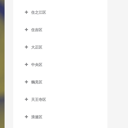
昭和町駅のDTM教室
大江橋駅のDTM教室
城東区のDTM教室
森小路駅のDTM教室
鶴橋駅のDTM教室
桜島駅のDTM教室
住之江区
鶴ケ丘駅のDTM教室
大阪駅のDTM教室
今福鶴見駅のDTM教室
南巽駅のDTM教室
千鳥橋駅のDTM教室
住之江区のDTM教室
天王寺駅のDTM教室
大阪梅田駅のDTM教室
蒲生四丁目駅のDTM教室
住吉区
伝法駅のDTM教室
北加賀屋駅のDTM教室
天王寺駅前停留場のDTM教
大阪天満宮駅のDTM教室
鴫野駅のDTM教室
住吉区のDTM教室
西九条駅のDTM教室
コスモスクエア駅のDTM教
室
大正区
北新地駅のDTM教室
関目駅のDTM教室
我孫子駅のDTM教室
室
ユニバーサルシティ駅の
大正区のDTM教室
西田辺駅のDTM教室
天神橋筋六丁目駅のDTM教
関目成育駅のDTM教室
我孫子町駅のDTM教室
DTM教室
住ノ江駅のDTM教室
中央区
大正駅のDTM教室
東天下茶屋停留場のDTM教
室
野江駅のDTM教室
我孫子前駅のDTM教室
中央区のDTM教室
夢洲駅のDTM教室
住之江公園駅のDTM教室
室
天満駅のDTM教室
鶴見区
JR野江駅のDTM教室
我孫子道停留場のDTM教室
大阪城公園駅のDTM教室
玉出駅のDTM教室
美章園駅のDTM教室
鶴見区のDTM教室
中崎町駅のDTM教室
安立町停留場のDTM教室
大阪難波駅のDTM教室
トレードセンター前駅の
姫松停留場のDTM教室
天王寺区
鶴見緑地駅のDTM教室
中津駅のDTM教室
DTM教室
神ノ木停留場のDTM教室
大阪ビジネスパーク駅の
天王寺区のDTM教室
文の里駅のDTM教室
放出駅のDTM教室
中之島駅のDTM教室
DTM教室
中ふ頭駅のDTM教室
浪速区
粉浜駅のDTM教室
大阪上本町駅のDTM教室
松虫停留場のDTM教室
横堤駅のDTM教室
浪速区のDTM教室
なにわ橋駅のDTM教室
北浜駅のDTM教室