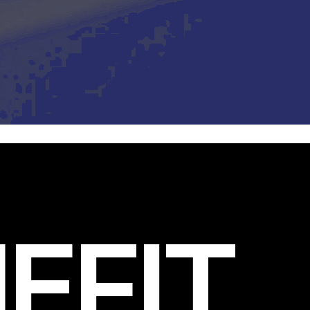
EFIT
.