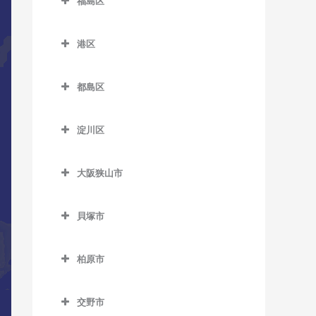
福島区
長居駅のDTM教室
緑橋駅のDTM教室
加美駅のDTM教室
新今宮駅のDTM教室
針中野駅のDTM教室
井高野駅のDTM教室
福島区のDTM教室
森ノ宮駅のDTM教室
東粉浜停留場のDTM教室
喜連瓜破駅のDTM教室
塚西停留場のDTM教室
港区
矢田駅のDTM教室
上新庄駅のDTM教室
海老江駅のDTM教室
淀屋橋駅のDTM教室
新加美駅のDTM教室
港区のDTM教室
津守駅のDTM教室
柴島駅のDTM教室
新福島駅のDTM教室
都島区
出戸駅のDTM教室
朝潮橋駅のDTM教室
天下茶屋駅のDTM教室
下新庄駅のDTM教室
玉川駅のDTM教室
都島区のDTM教室
長原駅のDTM教室
大阪港駅のDTM教室
天神ノ森停留場のDTM教室
淀川区
瑞光四丁目駅のDTM教室
野田駅のDTM教室
大阪城北詰駅のDTM教室
平野駅のDTM教室
弁天町駅のDTM教室
淀川区のDTM教室
動物園前駅のDTM教室
崇禅寺駅のDTM教室
野田阪神駅のDTM教室
京橋駅のDTM教室
大阪狭山市
加島駅のDTM教室
西天下茶屋駅のDTM教室
だいどう豊里駅のDTM教室
福島駅のDTM教室
桜ノ宮駅のDTM教室
大阪狭山市のDTM教室
神崎川駅のDTM教室
萩ノ茶屋駅のDTM教室
貝塚市
JR淡路駅のDTM教室
淀川駅のDTM教室
野江内代駅のDTM教室
大阪狭山市駅のDTM教室
十三駅のDTM教室
貝塚市のDTM教室
花園町駅のDTM教室
都島駅のDTM教室
金剛駅のDTM教室
柏原市
新大阪駅のDTM教室
石才駅のDTM教室
東玉出停留場のDTM教室
狭山駅のDTM教室
柏原市のDTM教室
塚本駅のDTM教室
和泉橋本駅のDTM教室
松田町停留場のDTM教室
交野市
安堂駅のDTM教室