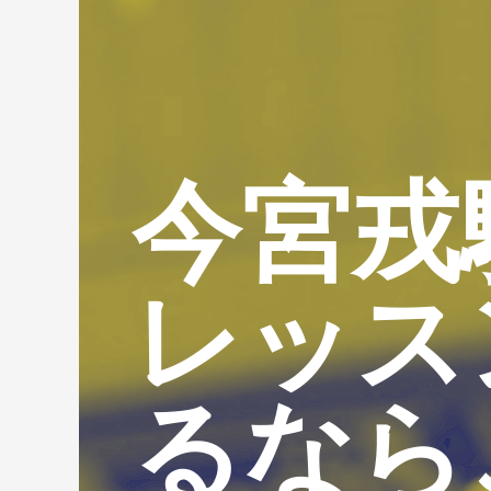
今宮戎
レッス
るなら