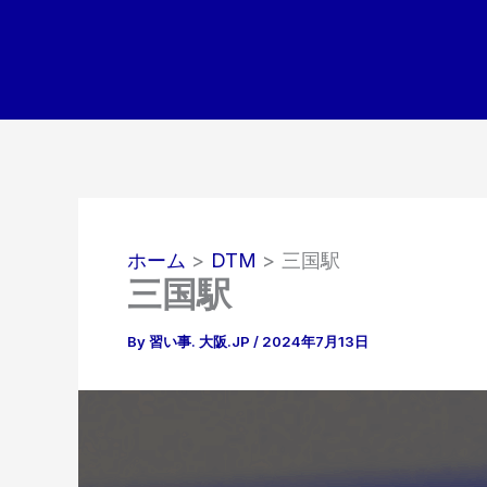
内
容
を
ス
キ
ッ
プ
ホーム
DTM
三国駅
三国駅
By
習い事. 大阪.JP
/
2024年7月13日