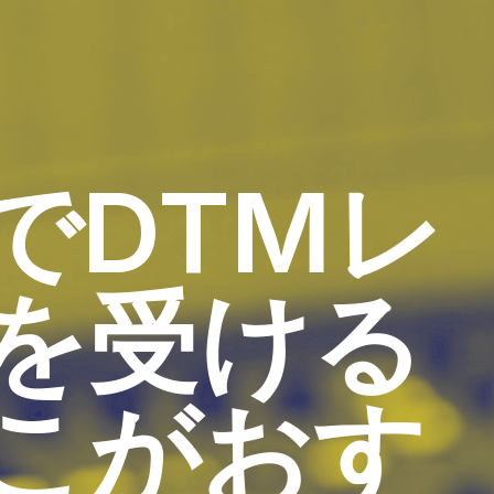
でDTMレ
を受ける
こがおす