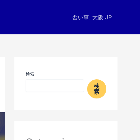
習い事. 大阪.JP
検索
検
索