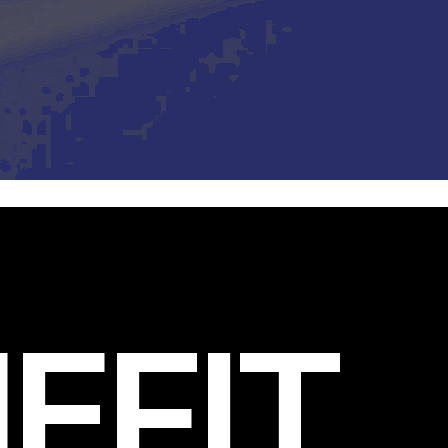
EFIT
.