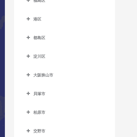
福島区
長居駅のDTM教室
緑橋駅のDTM教室
加美駅のDTM教室
新今宮駅のDTM教室
針中野駅のDTM教室
井高野駅のDTM教室
福島区のDTM教室
森ノ宮駅のDTM教室
東粉浜停留場のDTM教室
喜連瓜破駅のDTM教室
塚西停留場のDTM教室
港区
矢田駅のDTM教室
上新庄駅のDTM教室
海老江駅のDTM教室
淀屋橋駅のDTM教室
新加美駅のDTM教室
港区のDTM教室
津守駅のDTM教室
柴島駅のDTM教室
新福島駅のDTM教室
都島区
出戸駅のDTM教室
朝潮橋駅のDTM教室
天下茶屋駅のDTM教室
下新庄駅のDTM教室
玉川駅のDTM教室
都島区のDTM教室
長原駅のDTM教室
大阪港駅のDTM教室
天神ノ森停留場のDTM教室
淀川区
瑞光四丁目駅のDTM教室
野田駅のDTM教室
大阪城北詰駅のDTM教室
平野駅のDTM教室
弁天町駅のDTM教室
淀川区のDTM教室
動物園前駅のDTM教室
崇禅寺駅のDTM教室
野田阪神駅のDTM教室
京橋駅のDTM教室
大阪狭山市
加島駅のDTM教室
西天下茶屋駅のDTM教室
だいどう豊里駅のDTM教室
福島駅のDTM教室
桜ノ宮駅のDTM教室
大阪狭山市のDTM教室
神崎川駅のDTM教室
萩ノ茶屋駅のDTM教室
貝塚市
JR淡路駅のDTM教室
淀川駅のDTM教室
野江内代駅のDTM教室
大阪狭山市駅のDTM教室
十三駅のDTM教室
貝塚市のDTM教室
花園町駅のDTM教室
都島駅のDTM教室
金剛駅のDTM教室
柏原市
新大阪駅のDTM教室
石才駅のDTM教室
東玉出停留場のDTM教室
狭山駅のDTM教室
柏原市のDTM教室
塚本駅のDTM教室
和泉橋本駅のDTM教室
松田町停留場のDTM教室
交野市
安堂駅のDTM教室