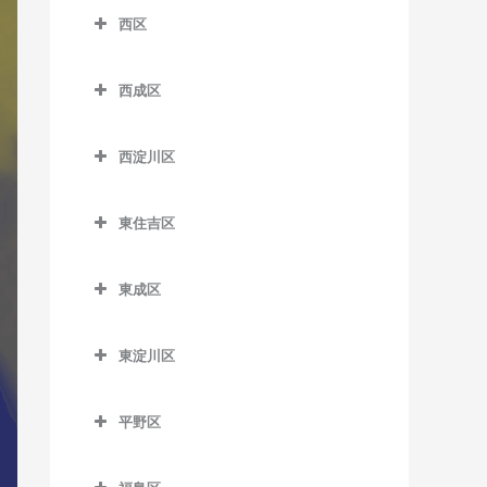
南港口駅のDTM教室
沢ノ町駅のDTM教室
四天王寺前夕陽ケ丘駅の
西区
芦原町駅のDTM教室
西梅田駅のDTM教室
近鉄日本橋駅のDTM教室
DTM教室
南港東駅のDTM教室
杉本町駅のDTM教室
西区のDTM教室
芦原橋駅のDTM教室
東梅田駅のDTM教室
堺筋本町駅のDTM教室
谷町九丁目駅のDTM教室
平林駅のDTM教室
西成区
住吉停留場のDTM教室
阿波座駅のDTM教室
今宮駅のDTM教室
西成区のDTM教室
南森町駅のDTM教室
心斎橋駅のDTM教室
玉造駅のDTM教室
フェリーターミナル駅の
住吉大社駅のDTM教室
九条駅のDTM教室
西淀川区
DTM教室
今宮戎駅のDTM教室
今池停留場のDTM教室
渡辺橋駅のDTM教室
谷町四丁目駅のDTM教室
鶴橋駅のDTM教室
住吉鳥居前停留場のDTM教
ドーム前駅のDTM教室
西淀川区のDTM教室
ポートタウン西駅のDTM教
恵美須町駅のDTM教室
今船停留場のDTM教室
室
谷町六丁目駅のDTM教室
寺田町駅のDTM教室
東住吉区
ドーム前千代崎駅のDTM教
千船駅のDTM教室
室
恵美須町停留場のDTM教室
岸里駅のDTM教室
東住吉区のDTM教室
住吉東駅のDTM教室
天満橋駅のDTM教室
天王寺駅のDTM教室
室
出来島駅のDTM教室
ポートタウン東駅のDTM教
東成区
桜川駅のDTM教室
岸里玉出駅のDTM教室
今川駅のDTM教室
帝塚山駅のDTM教室
長堀橋駅のDTM教室
桃谷駅のDTM教室
西大橋駅のDTM教室
室
姫島駅のDTM教室
東成区のDTM教室
汐見橋駅のDTM教室
北天下茶屋停留場のDTM教
北田辺駅のDTM教室
帝塚山三丁目停留場のDTM
難波駅のDTM教室
西長堀駅のDTM教室
細井川停留場のDTM教室
東淀川区
福駅のDTM教室
今里駅のDTM教室
室
教室
新今宮駅のDTM教室
駒川中野駅のDTM教室
東淀川区のDTM教室
日本橋駅のDTM教室
肥後橋駅のDTM教室
御幣島駅のDTM教室
新深江駅のDTM教室
木津川駅のDTM教室
帝塚山四丁目停留場のDTM
平野区
大国町駅のDTM教室
田辺駅のDTM教室
相川駅のDTM教室
本町駅のDTM教室
四ツ橋駅のDTM教室
教室
深江橋駅のDTM教室
平野区のDTM教室
聖天坂停留場のDTM教室
JR難波駅のDTM教室
東部市場前駅のDTM教室
淡路駅のDTM教室
松屋町駅のDTM教室