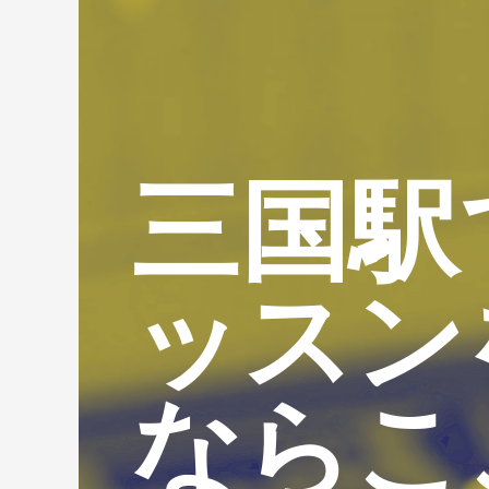
三国駅
ッスン
ならこ