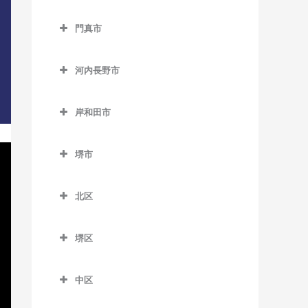
西中島南方駅のDTM教室
貝塚駅のDTM教室
交野市のDTM教室
大阪教育大前駅のDTM教室
門真市
東三国駅のDTM教室
貝塚市役所前駅のDTM教室
交野市駅のDTM教室
柏原駅のDTM教室
門真市のDTM教室
東淀川駅のDTM教室
近義の里駅のDTM教室
河内磐船駅のDTM教室
河内長野市
柏原南口駅のDTM教室
大和田駅のDTM教室
三国駅のDTM教室
清児駅のDTM教室
河内森駅のDTM教室
河内長野市のDTM教室
堅下駅のDTM教室
門真市駅のDTM教室
岸和田市
南方駅のDTM教室
名越駅のDTM教室
私市駅のDTM教室
天見駅のDTM教室
河内堅上駅のDTM教室
門真南駅のDTM教室
岸和田市のDTM教室
二色浜駅のDTM教室
郡津駅のDTM教室
河内長野駅のDTM教室
堺市
河内国分駅のDTM教室
西三荘駅のDTM教室
和泉大宮駅のDTM教室
東貝塚駅のDTM教室
星田駅のDTM教室
汐ノ宮駅のDTM教室
堺市のDTM教室
高井田駅のDTM教室
古川橋駅のDTM教室
岸和田駅のDTM教室
北区
三ヶ山口駅のDTM教室
千早口駅のDTM教室
法善寺駅のDTM教室
久米田駅のDTM教室
北区のDTM教室
水間観音駅のDTM教室
千代田駅のDTM教室
堺区
下松駅のDTM教室
北花田駅のDTM教室
三ツ松駅のDTM教室
美加の台駅のDTM教室
堺区のDTM教室
蛸地蔵駅のDTM教室
白鷺駅のDTM教室
中区
森駅のDTM教室
三日市町駅のDTM教室
浅香駅のDTM教室
春木駅のDTM教室
新金岡駅のDTM教室
中区のDTM教室