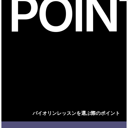
POIN
バイオリンレッスンを選ぶ際のポイント